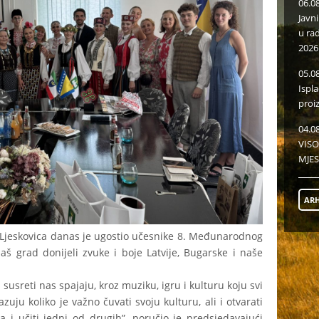
06.0
Javn
u ra
2026
05.0
Ispl
proi
04.0
VISO
MJES
ARH
 Ljeskovica danas je ugostio učesnike 8. Međunarodnog
 naš grad donijeli zvuke i boje Latvije, Bugarske i naše
 susreti nas spajaju, kroz muziku, igru i kulturu koju svi
zuju koliko je važno čuvati svoju kulturu, ali i otvarati
a i učiti jedni od drugih”, poručio je predsjedavajući