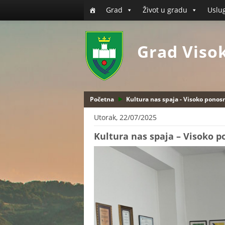
Grad
Život u gradu
Uslu
Grad Viso
Početna
Kultura nas spaja - Visoko pono
Utorak, 22/07/2025
Kultura nas spaja – Visoko 