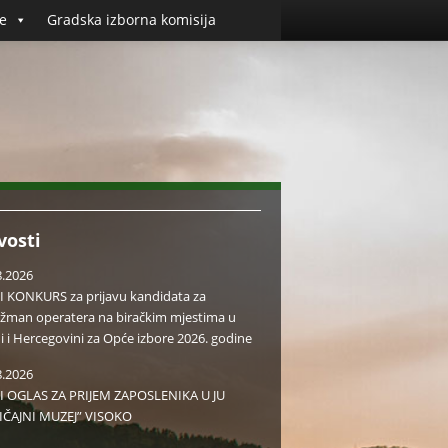
e
Gradska izborna komisija
vosti
8.2026
I KONKURS za prijavu kandidata za
žman operatera na biračkim mjestima u
i i Hercegovini za Opće izbore 2026. godine
8.2026
I OGLAS ZA PRIJEM ZAPOSLENIKA U JU
IČAJNI MUZEJ” VISOKO