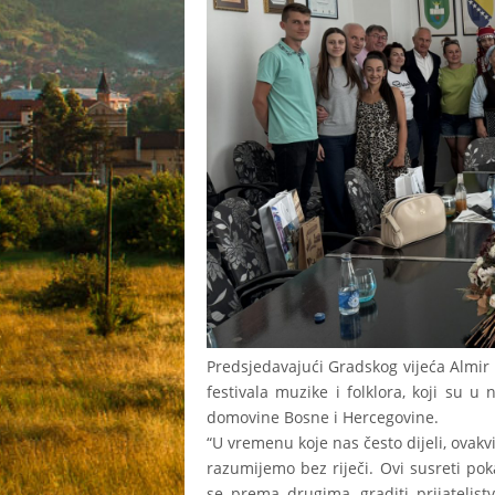
Predsjedavajući Gradskog vijeća Almir
festivala muzike i folklora, koji su u
domovine Bosne i Hercegovine.
“U vremenu koje nas često dijeli, ovakvi
razumijemo bez riječi. Ovi susreti poka
se prema drugima, graditi prijateljstv