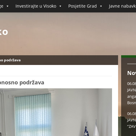
ge
Investirajte u Visoko
Posjetite Grad
Javne nabavk
ko
sno podržava
No
ponosno podržava
06.0
JAVN
anga
Bosn
06.0
JAVN
“ZAV