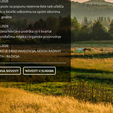
8.2026
i poziv za popunu rezervne liste radi učešća
du u birački odborima na općim izborima
. godine
8.2026
aćena novčana podrška za II kvartal
zvođačima mlijeka i organske proizvodnje
8.2026
KO JE GRAD INVESTICIJA, NOVIH RADNIH
TA I RAZVOJA
IVA NOVOSTI
NOVOSTI U SLIKAMA