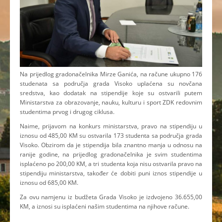
Na prijedlog gradonačelnika Mirze Ganića, na račune ukupno 176
studenata sa područja grada Visoko uplaćena su novčana
sredstva, kao dodatak na stipendije koje su ostvarili putem
Ministarstva za obrazovanje, nauku, kulturu i sport ZDK redovnim
studentima prvog i drugog ciklusa.
Naime, prijavom na konkurs ministarstva, pravo na stipendiju u
iznosu od 485,00 KM su ostvarila 173 studenta sa područja grada
Visoko. Obzirom da je stipendija bila znantno manja u odnosu na
ranije godine, na prijedlog gradonačelnika je svim studentima
isplaćeno po 200,00 KM, a tri studenta koja nisu ostvarila pravo na
stipendiju ministarstva, također će dobiti puni iznos stipendije u
iznosu od 685,00 KM.
Za ovu namjenu iz budžeta Grada Visoko je izdvojeno 36.655,00
KM, a iznosi su isplaćeni našim studentima na njihove račune.