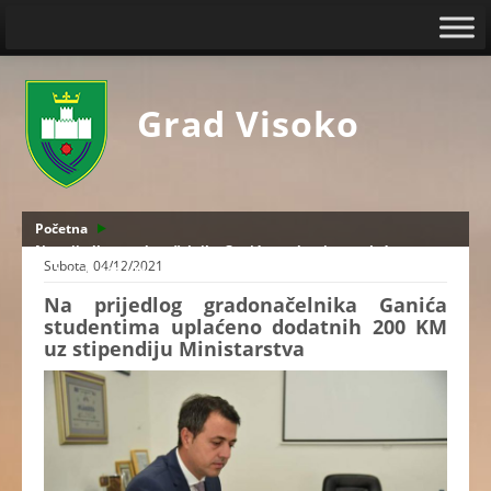
Grad Visoko
Početna
Na prijedlog gradonačelnika Ganića studentima uplaćeno
Subota, 04/12/2021
dodatnih 200 KM uz stipendiju Ministarstva
Na prijedlog gradonačelnika Ganića
studentima uplaćeno dodatnih 200 KM
uz stipendiju Ministarstva