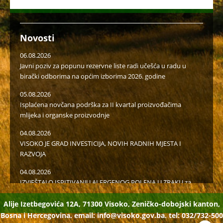
Novosti
06.08.2026
Javni poziv za popunu rezervne liste radi učešća u radu u
birački odborima na općim izborima 2026. godine
05.08.2026
Isplaćena novčana podrška za II kvartal proizvođačima
mlijeka i organske proizvodnje
04.08.2026
VISOKO JE GRAD INVESTICIJA, NOVIH RADNIH MJESTA I
RAZVOJA
04.08.2026
IZVJEŠTAJ O ISPITIVANJU ALERGENOG POLENA U ZRAKU za
period 20. jul 2026. godine – 26. jul 2026. godine
Alije Izetbegovića 12A, 71300 Visoko, Zeničko-dobojski kanton,
31.07.2026
Bosna i Hercegovina. email:
info@visoko.gov.ba.
tel: 032/732-500
Obavijest – Spisak studenata- aplikanata koji su u konkurenciji