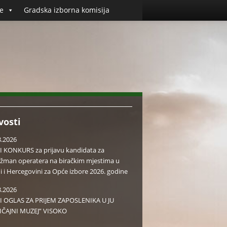
e
Gradska izborna komisija
vosti
8.2026
I KONKURS za prijavu kandidata za
žman operatera na biračkim mjestima u
i i Hercegovini za Opće izbore 2026. godine
8.2026
I OGLAS ZA PRIJEM ZAPOSLENIKA U JU
IČAJNI MUZEJ” VISOKO