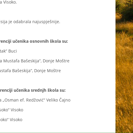
a Visoko.
sija je odabrala najuspješnije.
renciji učenika osnovnih škola su:
tak“ Buci
a Mustafa Bašeskija“, Donje Moštre
stafa Bašeskija“, Donje Moštre
renciji učenika srednjh škola su:
a „Osman ef. Redžović“ Veliko Čajno
soko“ Visoko
soko“ Visoko