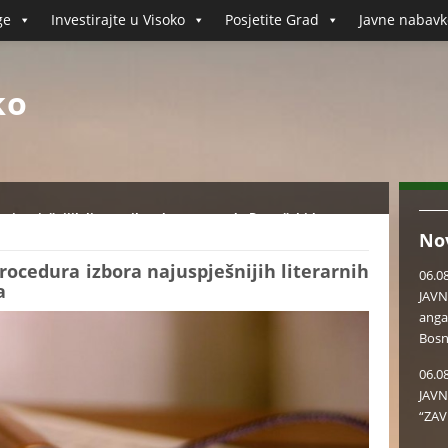
ge
Investirajte u Visoko
Posjetite Grad
Javne nabavk
ko
a najuspješnijih literarnih radova u povodu Dana šehida
No
procedura izbora najuspješnijih literarnih
06.0
a
JAVN
anga
Bosn
06.0
JAVN
“ZAV