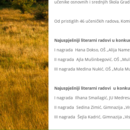
učenike osnovnih i srednjih škola Grad
Od pristiglih 46 učeničkih radova, Komi
Najuspješniji literarni radovi u konku
I nagrada Hana Dokso, OŠ „Alija Name
II nagrada Ajla Mušinbegović, OŠ „Mul
III nagrada Medina Nukić, OŠ „Mula Mu
Najuspješniji literarni radovi u konku
I nagrada Ilhana Smailagić, JU Medres
II nagrada Sedina Zimić, Gimnazija „Vi
III nagrada Šejla Kadrić, Gimnazija „Vi