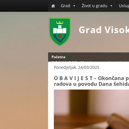
Grad
Život u gradu
Uslu
Grad Viso
Početna
O B A V I J E S T – Okončana procedura izbor
Ponedjeljak, 24/03/2025
O B A V I J E S T – Okončana 
radova u povodu Dana šehid