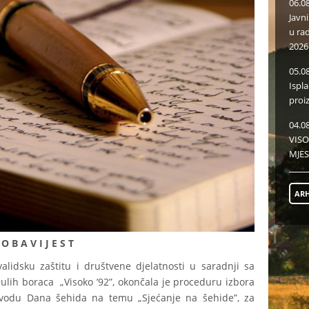
06.0
Javn
u ra
2026
05.0
Ispl
proi
04.0
VISO
MJES
ARH
O B A V I J E S T
zaštitu i društvene djelatnosti u saradnji sa
ulih boraca „Visoko ’92”, okončala je proceduru izbora
povodu Dana šehida na temu „Sjećanje na šehide”, za