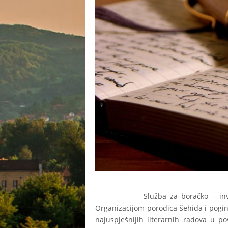
Služba za boračko – invalidsku 
Organizacijom porodica šehida i pogin
najuspješnijih literarnih radova u 