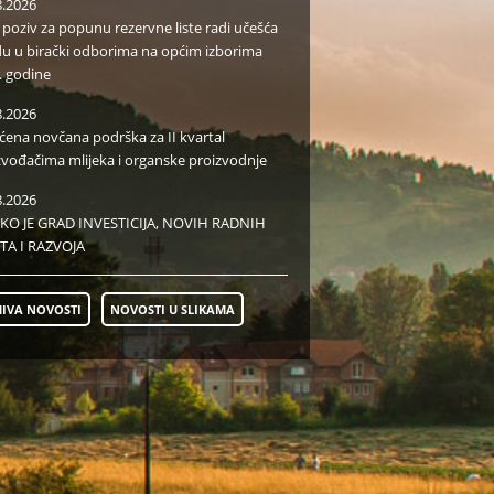
8.2026
i poziv za popunu rezervne liste radi učešća
du u birački odborima na općim izborima
. godine
8.2026
aćena novčana podrška za II kvartal
zvođačima mlijeka i organske proizvodnje
8.2026
KO JE GRAD INVESTICIJA, NOVIH RADNIH
TA I RAZVOJA
IVA NOVOSTI
NOVOSTI U SLIKAMA