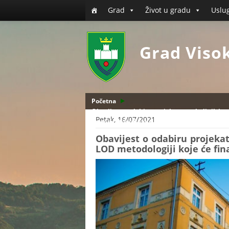
Grad
Život u gradu
Uslu
Grad Viso
Početna
Obavijest o odabiru projekata nevladinih/nep
Petak, 16/07/2021
finansirati/sufinansirati Grad Visoko
Obavijest o odabiru projekat
LOD metodologiji koje će fin