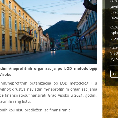
06.0
Javn
u ra
2026
05.0
Ispl
proi
04.0
VISO
MJES
dinih/neprofitnih organizacija po LOD metodologiji
ARH
 Visoko
nih/neprofitnih organizacija po LOD metodologiji, u
ivilnog društva nevladinim/neprofitnim organizacijama
će finansirati/sufinansirati Grad Visoko u 2021. godini,
sačinila rang listu.
onih koji nisu predloženi za finansiranje: