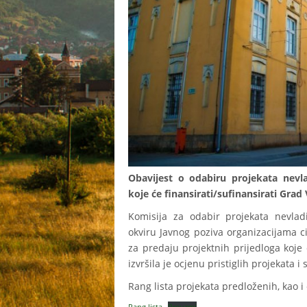
Obavijest o odabiru projekata nevla
koje će finansirati/sufinansirati Grad
Komisija za odabir projekata nevladi
okviru Javnog poziva organizacijama c
za predaju projektnih prijedloga koje 
izvršila je ocjenu pristiglih projekata i 
Rang lista projekata predloženih, kao i 
Rang lista
Preuzmi