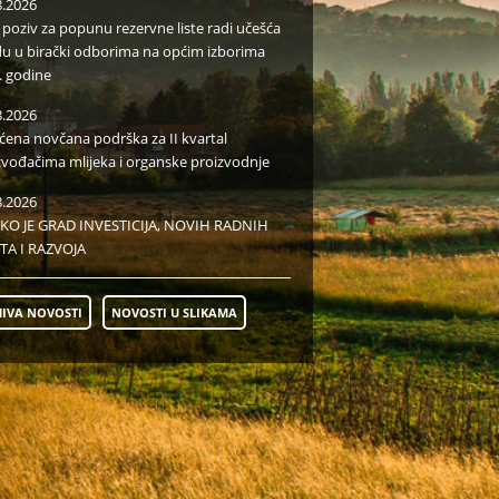
8.2026
i poziv za popunu rezervne liste radi učešća
du u birački odborima na općim izborima
. godine
8.2026
aćena novčana podrška za II kvartal
zvođačima mlijeka i organske proizvodnje
8.2026
KO JE GRAD INVESTICIJA, NOVIH RADNIH
TA I RAZVOJA
IVA NOVOSTI
NOVOSTI U SLIKAMA