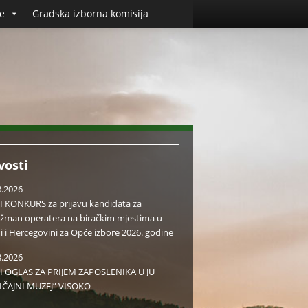
e
Gradska izborna komisija
vosti
8.2026
I KONKURS za prijavu kandidata za
žman operatera na biračkim mjestima u
i i Hercegovini za Opće izbore 2026. godine
8.2026
I OGLAS ZA PRIJEM ZAPOSLENIKA U JU
IČAJNI MUZEJ” VISOKO