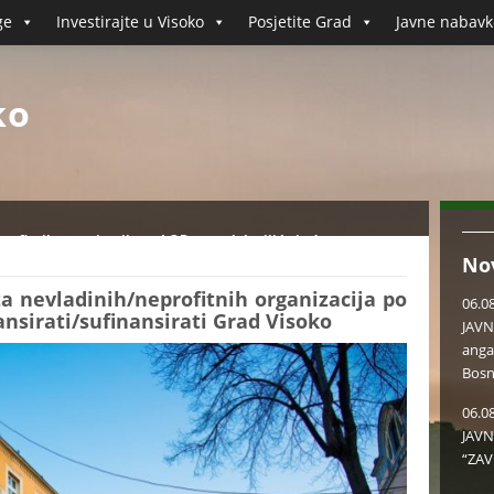
ge
Investirajte u Visoko
Posjetite Grad
Javne nabavk
ko
rofitnih organizacija po LOD metodologiji koje će
No
a nevladinih/neprofitnih organizacija po
06.0
ansirati/sufinansirati Grad Visoko
JAVN
anga
Bosn
06.0
JAVN
“ZAV