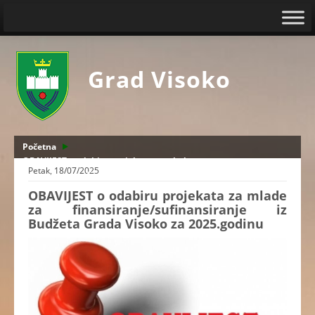
Grad Visoko
Početna
OBAVIJEST o odabiru projekata za mlade za
Petak, 18/07/2025
finansiranje/sufinansiranje iz Budžeta Grada Visoko za
2025.godinu
OBAVIJEST o odabiru projekata za mlade
za finansiranje/sufinansiranje iz
Budžeta Grada Visoko za 2025.godinu