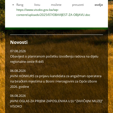
Rang listu možete preuzeti
ovdje
https://www.visoko.gov.ba/wp-
content/uploads/2025/07/OBAVIJEST-ZA-OBJAVU.doc
Novosti
07.08.2026
Obavijest o planiranom početku izvođenju radova na dijelu
regionalne ceste R-445
06.08.2026
JAVNI KONKURS za prijavu kandidata za angažman operatera
na biračkim mjestima u Bosni i Hercegovini za Opće izbore
2026. godine
06.08.2026
JAVNI OGLAS ZA PRIJEM ZAPOSLENIKA U JU “ZAVIČAJNI MUZEJ”
VISOKO