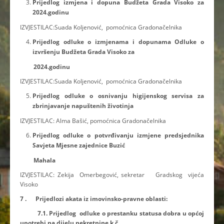
Prijedlog izmjena i dopuna Budžeta Grada Visoko za
2024.godinu
IZVJESTILAC:Suada Koljenović, pomoćnica Gradonačelnika
Prijedlog odluke o izmjenama i dopunama Odluke o
izvršenju Budžeta Grada Visoko za
2024.godinu
IZVJESTILAC:Suada Koljenović, pomoćnica Gradonačelnika
Prijedlog odluke o osnivanju higijenskog servisa za
zbrinjavanje napuštenih životinja
IZVJESTILAC: Alma Bašić, pomoćnica Gradonačelnika
Prijedlog odluke o
potvrđivanju izmjene predsjednika
Savjeta Mjesne zajednice Buzić
Mahala
IZVJESTILAC: Zekija Omerbegović, sekretar Gradskog vijeća
Visoko
7 . Prijedlozi akata iz imovinsko-pravne oblasti:
7.1. Prijedlog odluke o prestanku statusa dobra u općoj
upotrebi na dijelu nekretnine k.č.