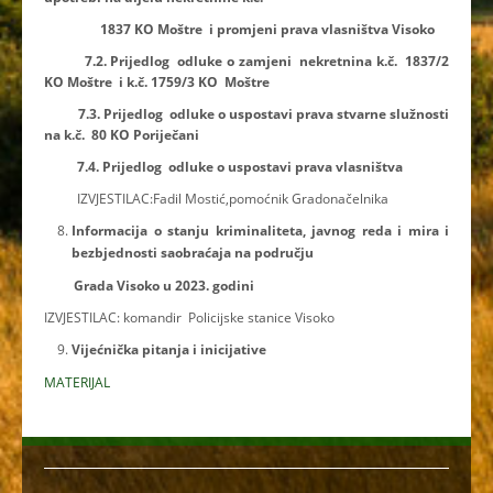
1837 KO Moštre i promjeni prava vlasništva Visoko
7.2. Prijedlog odluke o zamjeni nekretnina k.č. 1837/2
KO Moštre i k.č. 1759/3 KO Moštre
7.3. Prijedlog odluke o uspostavi prava stvarne služnosti
na k.č. 80 KO Poriječani
7.4. Prijedlog odluke o uspostavi prava vlasništva
IZVJESTILAC:Fadil Mostić,pomoćnik Gradonačelnika
Informacija o stanju kriminaliteta, javnog reda i mira i
bezbjednosti saobraćaja na području
Grada Visoko u 2023. godini
IZVJESTILAC: komandir Policijske stanice Visoko
Vijećnička pitanja i inicijative
MATERIJAL