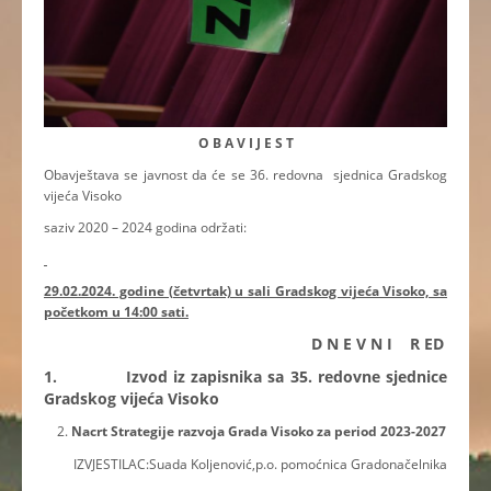
O B A V I J E S T
Obavještava se javnost da će se 36. redovna
sjednica Gradskog
vijeća Visoko
saziv 2020 – 2024 godina održati:
29.02.2024. godine (četvrtak) u sali Gradskog vijeća Visoko, sa
početkom u 14:00 sati.
D N E V N I R ED
1. Izvod iz zapisnika sa 35. redovne sjednice
Gradskog vijeća Visoko
Nacrt Strategije razvoja Grada Visoko za period 2023-2027
IZVJESTILAC:Suada Koljenović,p.o. pomoćnica Gradonačelnika