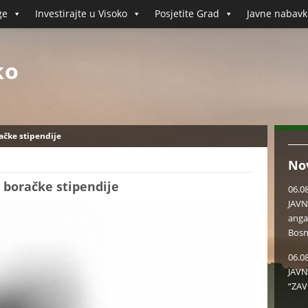
ge
Investirajte u Visoko
Posjetite Grad
Javne nabavk
ko
ačke stipendije
No
e boračke stipendije
06.0
JAVN
anga
Bosn
06.0
JAVN
“ZAV