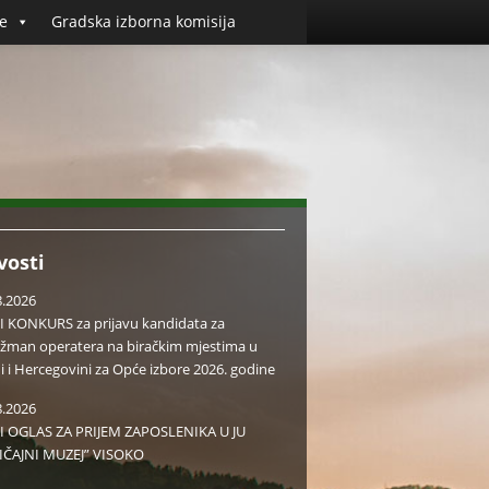
e
Gradska izborna komisija
vosti
8.2026
I KONKURS za prijavu kandidata za
žman operatera na biračkim mjestima u
i i Hercegovini za Opće izbore 2026. godine
8.2026
I OGLAS ZA PRIJEM ZAPOSLENIKA U JU
IČAJNI MUZEJ” VISOKO