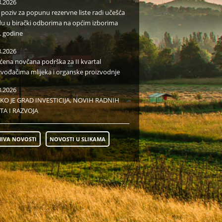
8.2026
i poziv za popunu rezervne liste radi učešća
du u birački odborima na općim izborima
. godine
8.2026
aćena novčana podrška za II kvartal
zvođačima mlijeka i organske proizvodnje
8.2026
KO JE GRAD INVESTICIJA, NOVIH RADNIH
TA I RAZVOJA
IVA NOVOSTI
NOVOSTI U SLIKAMA