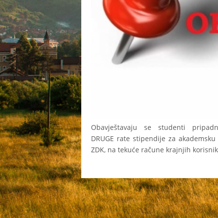
Obavještavaju se studenti pripadn
DRUGE
rate stipendije za akademsku
ZDK, na tekuće račune krajnjih korisnik