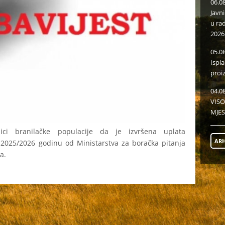
06.0
Javn
u ra
2026
05.0
Ispl
proi
04.0
VISO
MJES
ici branilačke populacije da je izvršena uplata
ARH
 2025/2026 godinu od Ministarstva za boračka pitanja
a.