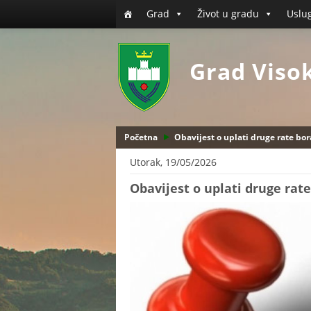
Grad
Život u gradu
Uslu
Grad Viso
Početna
Obavijest o uplati druge rate bor
Utorak, 19/05/2026
Obavijest o uplati druge rat