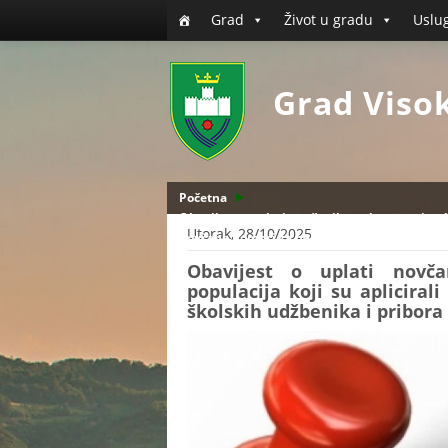
Grad
Život u gradu
Uslu
Grad Viso
Početna
Obavijest o uplati novčanih sredstava pripadn
Utorak, 28/10/2025
novčane pomoći za nabavku školskih udžbeni
Obavijest o uplati novča
populacija koji su aplicira
školskih udžbenika i pribora