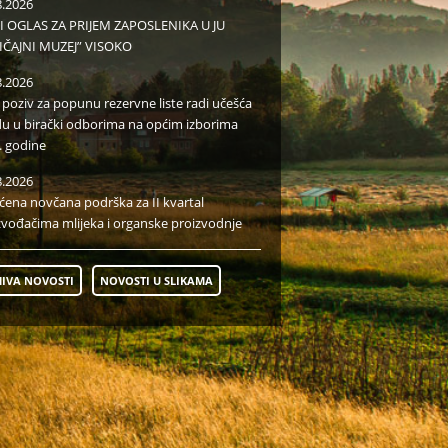
8.2026
I OGLAS ZA PRIJEM ZAPOSLENIKA U JU
IČAJNI MUZEJ” VISOKO
8.2026
i poziv za popunu rezervne liste radi učešća
du u birački odborima na općim izborima
. godine
8.2026
aćena novčana podrška za II kvartal
zvođačima mlijeka i organske proizvodnje
IVA NOVOSTI
NOVOSTI U SLIKAMA