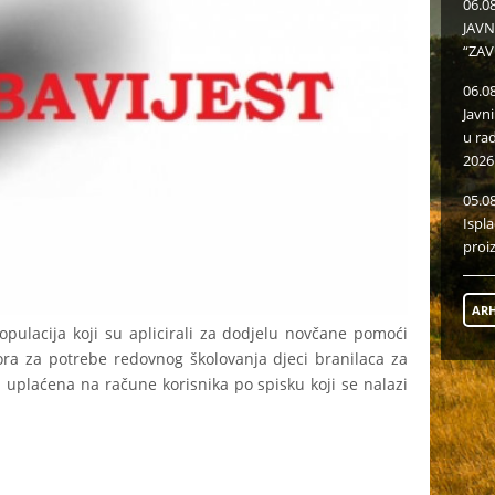
06.0
JAVN
“ZAV
06.0
Javn
u ra
2026
05.0
Ispl
proi
ARH
pulacija koji su aplicirali za dodjelu novčane pomoći
ora za potrebe redovnog školovanja djeci branilaca za
 uplaćena na račune korisnika po spisku koji se nalazi