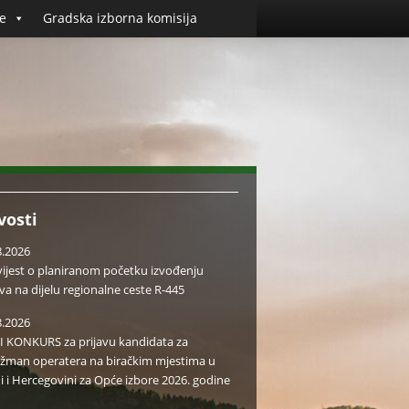
e
Gradska izborna komisija
vosti
8.2026
ijest o planiranom početku izvođenju
va na dijelu regionalne ceste R-445
8.2026
I KONKURS za prijavu kandidata za
žman operatera na biračkim mjestima u
i i Hercegovini za Opće izbore 2026. godine