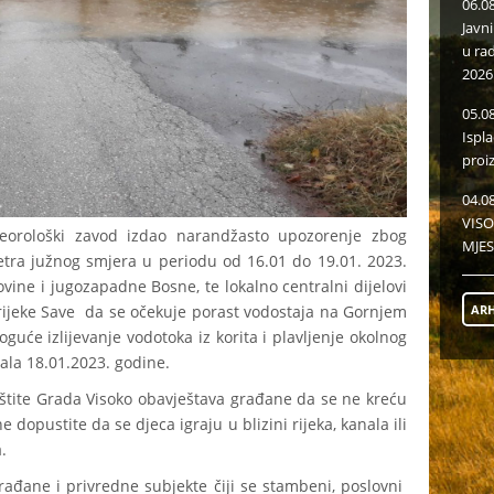
06.0
Javn
u ra
2026
05.0
Ispl
proi
04.0
VISO
eorološki zavod izdao narandžasto upozorenje zbog
MJES
etra južnog smjera u periodu od 16.01 do 19.01. 2023.
vine i jugozapadne Bosne, te lokalno centralni dijelovi
ARH
rijeke Save da se očekuje porast vodostaja na Gornjem
oguće izlijevanje vodotoka iz korita i plavljenje okolnog
la 18.01.2023. godine.
aštite Grada Visoko obavještava građane da se ne kreću
e dopustite da se djeca igraju u blizini rijeka, kanala ili
.
đane i privredne subjekte čiji se stambeni, poslovni