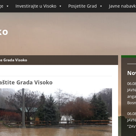
ge
Investirajte u Visoko
Posjetite Grad
Javne nabavk
ko
te Grada Visoko
No
aštite Grada Visoko
06.0
JAVN
anga
Bosn
06.0
JAVN
“ZAV