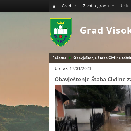
Grad
Život u gradu
Uslu
Grad Viso
Početna
Obavještenje Štaba Civilne zašti
Utorak, 17/01/2023
Obavještenje Štaba Civilne z