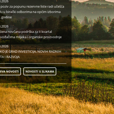
8.2026
i poziv za popunu rezervne liste radi učešća
du u birački odborima na općim izborima
. godine
8.2026
aćena novčana podrška za II kvartal
zvođačima mlijeka i organske proizvodnje
8.2026
KO JE GRAD INVESTICIJA, NOVIH RADNIH
TA I RAZVOJA
IVA NOVOSTI
NOVOSTI U SLIKAMA