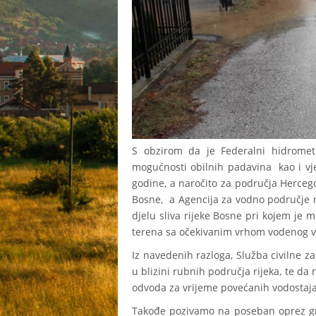
S obzirom da je Federalni hidromet
mogućnosti obilnih padavina kao i vj
godine, a naročito za područja Hercego
Bosne, a Agencija za vodno područje 
djelu sliva rijeke Bosne pri kojem je m
terena sa očekivanim vrhom vodenog va
Iz navedenih razloga, Služba civilne z
u blizini rubnih područja rijeka, te da n
odvoda za vrijeme povećanih vodostaja
Takođe pozivamo na poseban oprez gra