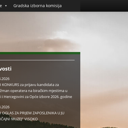
e
Gradska izborna komisija
vosti
8.2026
I KONKURS za prijavu kandidata za
žman operatera na biračkim mjestima u
i i Hercegovini za Opće izbore 2026. godine
8.2026
I OGLAS ZA PRIJEM ZAPOSLENIKA U JU
IČAJNI MUZEJ” VISOKO