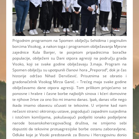
Prigodnim programom na Spomen obilježju šehidima i poginulim
borcima Visokog, a nakon toga i programom obilježavanja Mjesne
zajednice Kula Banjer, te posjetom pripadnicima boračke
populacije, obilježeni su Dani otpora agresiji na području grada
Visoko, koji se svake godine obilježavaju 3.maja. Program na
Spomen obilježju su upotpunili članovi hora „Preporod“, dok je čas
historije održao Nihad Dervišević. Prisutnima se obratio i
gradonačelnik Visokog Mirza Ganić. – Trećeg maja svake godine
obilježavamo dane otpora agresiji. Tom prilikom prisjećamo se
ponosne i hrabre i časne borbe najboljih sinova i kćeri domovine
te njihove žrtve za ono što mi imamo danas. Ipak, danas više nego
ikada imamo obavezu očuvati te tekovine. U vrijeme kad nam
nečasni stranci oktroiraju ustave, pogodujući zapadnim susjedima
i istočnim komšijama, pokušavajući podijeliti ionako podijeljene
narode bosanskohercegovačkog društva, ne smijemo sebi
dopustiti da tekovine protuagresijske borbe ostanu zaboravljene.
Odluke koje je Visoki predstavnik za Bosnu i Hercegovinu donio