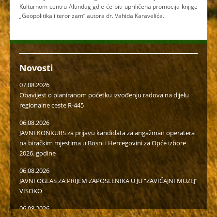
Kulturnom centru Altindag gdje će biti upriličena promocija knjige
„Geopolitika i terorizam“ autora dr. Vahida Karavelića.
Novosti
07.08.2026
Obavijest o planiranom početku izvođenju radova na dijelu
regionalne ceste R-445
06.08.2026
JAVNI KONKURS za prijavu kandidata za angažman operatera
na biračkim mjestima u Bosni i Hercegovini za Opće izbore
2026. godine
06.08.2026
JAVNI OGLAS ZA PRIJEM ZAPOSLENIKA U JU “ZAVIČAJNI MUZEJ”
VISOKO
06.08.2026