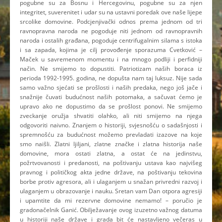
pogubne su za Bosnu i Hercegovinu, pogubne su za njen
integritet, suverenitet i udar su na ustavni poredak ove naše lijepe
srcolike domovine. Podcjenjivački odnos prema jednom od tri
ravnopravna naroda ne pogoduje niti jednom od ravnopravnih
naroda i ostalih građana, pogoduje centrifugalnim silama s istoka
i sa zapada, kojima je cilj provođenje sporazuma Cvetković –
Maček u savremenom momentu i na mnogo podliji i perfidniji
način. Ne smijemo to dopustiti. Patriotizam naših boraca iz
perioda 1992-1995. godina, ne dopušta nam taj luksuz. Nije sada
samo važno sjećati se prošlosti i naših predaka, nego još jače i
snažnije čuvati budućnost naših potomaka, a sačuvat ćemo je
upravo ako ne dopustimo da se prošlost ponovi. Ne smijemo
zveckanje oružja shvatiti olahko, ali niti smijemo na njega
odgovoriti naivno. Znanjem o historiji, svjesnošću o sadašnjosti i
spremnošću za budućnost možemo prevladati izazove na koje
smo naišli. Zlatni ljiljani, zlatne značke i zlatna historija naše
domovine, mora ostati zlatna, a ostat će na jedinstvu,
požrtvovanosti i predanosti, na poštivanju ustava kao najvišeg
pravnog i političkog akta jedne države, na poštivanju tekovina
borbe protiv agresora, ali i ulaganjem u snažan privredni razvoj i
ulaganjem u obrazovanje i nauku. Sretan vam Dan otpora agresiji
i upamtite da mi rezervne domovine nemamo! – poručio je
gradonačelnik Ganić. Obilježavanje ovog izuzetno važnog datuma
u historiji naše države i grada bit će nastavljeno večeras u