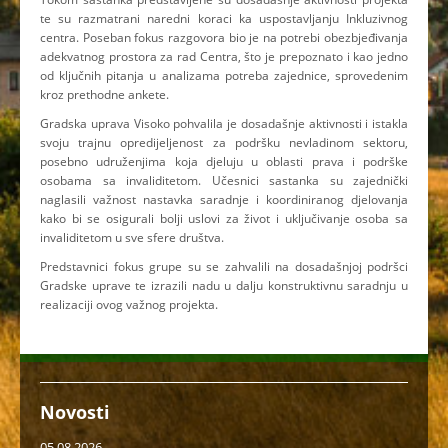
te su razmatrani naredni koraci ka uspostavljanju Inkluzivnog
centra. Poseban fokus razgovora bio je na potrebi obezbjeđivanja
adekvatnog prostora za rad Centra, što je prepoznato i kao jedno
od ključnih pitanja u analizama potreba zajednice, sprovedenim
kroz prethodne ankete.
Gradska uprava Visoko pohvalila je dosadašnje aktivnosti i istakla
svoju trajnu opredijeljenost za podršku nevladinom sektoru,
posebno udruženjima koja djeluju u oblasti prava i podrške
osobama sa invaliditetom. Učesnici sastanka su zajednički
naglasili važnost nastavka saradnje i koordiniranog djelovanja
kako bi se osigurali bolji uslovi za život i uključivanje osoba sa
invaliditetom u sve sfere društva.
Predstavnici fokus grupe su se zahvalili na dosadašnjoj podršci
Gradske uprave te izrazili nadu u dalju konstruktivnu saradnju u
realizaciji ovog važnog projekta.
Novosti
05.08.2026