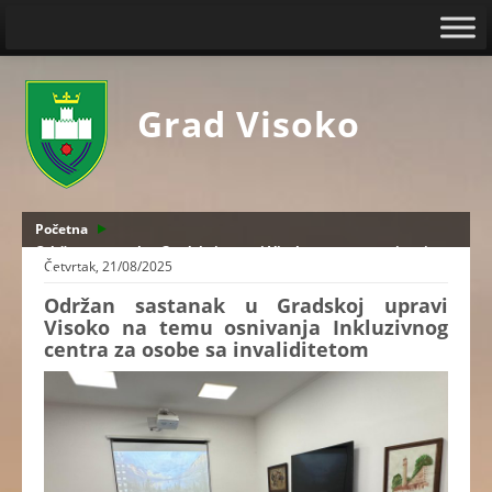
Grad Visoko
Početna
Održan sastanak u Gradskoj upravi Visoko na temu osnivanja
Četvrtak, 21/08/2025
Inkluzivnog centra za osobe sa invaliditetom
Održan sastanak u Gradskoj upravi
Visoko na temu osnivanja Inkluzivnog
centra za osobe sa invaliditetom