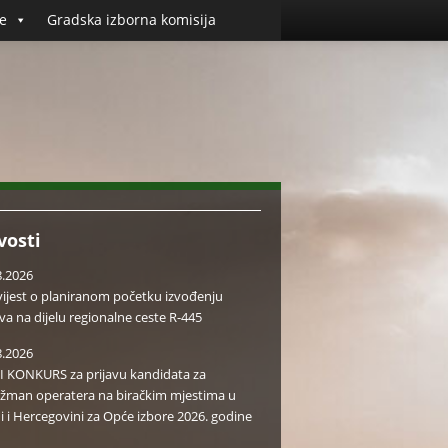
e
Gradska izborna komisija
vosti
8.2026
ijest o planiranom početku izvođenju
va na dijelu regionalne ceste R-445
8.2026
I KONKURS za prijavu kandidata za
žman operatera na biračkim mjestima u
i i Hercegovini za Opće izbore 2026. godine