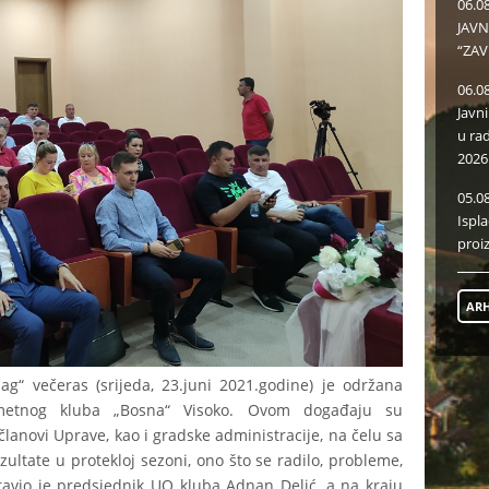
06.0
JAVN
“ZAV
06.0
Javn
u ra
2026
05.0
Ispl
proi
ARH
ag“ večeras (srijeda, 23.juni 2021.godine) je održana
ometnog kluba „Bosna“ Visoko. Ovom događaju su
, članovi Uprave, kao i gradske administracije, na čelu sa
tate u protekloj sezoni, ono što se radilo, probleme,
tavio je predsjednik UO kluba Adnan Delić, a na kraju