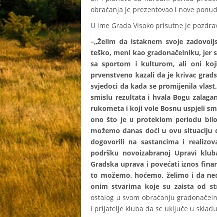
obraćanja je prezentovao i nove ponu
U ime Grada Visoko prisutne je pozdrav
–„Želim da istaknem svoje zadovoljst
teško, meni kao gradonačelniku, jer su
sa sportom i kulturom, ali oni koji 
prvenstveno kazali da je krivac gradsk
svjedoci da kada se promijenila vlas
smislu rezultata i hvala Bogu zalaganj
rukometa i koji vole Bosnu uspjeli s
ono što je u proteklom periodu bi
možemo danas doći u ovu situaciju d
dogovorili na sastancima i realiz
podršku novoizabranoj Upravi kl
Gradska uprava i povećati iznos fina
to možemo, hoćemo, želimo i da nećem
onim stvarima koje su zaista od st
ostalog u svom obraćanju gradonačelnik
i prijatelje kluba da se uključe u skla