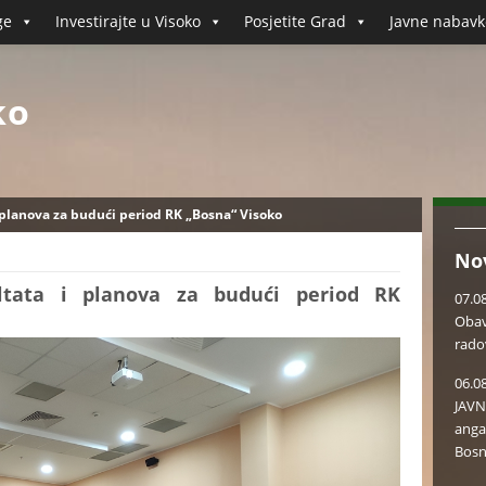
ge
Investirajte u Visoko
Posjetite Grad
Javne nabavk
ko
 planova za budući period RK „Bosna“ Visoko
No
ultata i planova za budući period RK
07.0
Obav
rado
06.0
JAVN
anga
Bosn