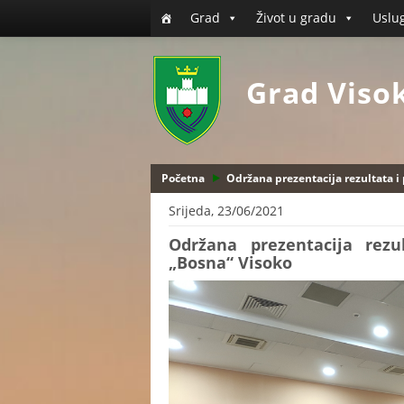
Grad
Život u gradu
Uslu
Grad Viso
Početna
Održana prezentacija rezultata i
Srijeda, 23/06/2021
Održana prezentacija rez
„Bosna“ Visoko