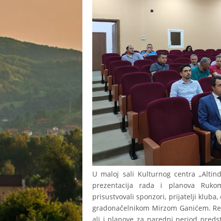
U maloj sali Kulturnog centra „Altind
prezentacija rada i planova Ruk
prisustvovali sponzori, prijatelji kluba
gradonačelnikom Mirzom Ganićem. Rezul
ali i planove za naredni period preds