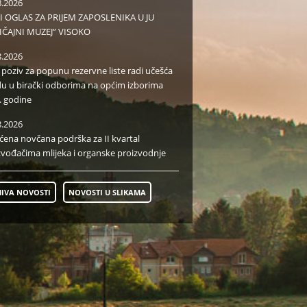
8.2026
I OGLAS ZA PRIJEM ZAPOSLENIKA U JU
IČAJNI MUZEJ” VISOKO
8.2026
i poziv za popunu rezervne liste radi učešća
du u birački odborima na općim izborima
. godine
8.2026
aćena novčana podrška za II kvartal
zvođačima mlijeka i organske proizvodnje
IVA NOVOSTI
NOVOSTI U SLIKAMA