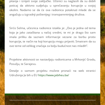
pitanja i iznijeti svoje zaključke. Učenici su naglasili da su dobili
poticaj da aktivno sudjeluju u sprečavanju korupcije u svojoj
okolini. Nadamo se da će ova radionica potaknuti mlade da se
angažuju u izgradnji poštenijeg i transparentnijeg društva.
Sirćo Selma, učesnica radionice istakla je: „Ovo je jedna od tema
koja je jako zataškana u našoj sredini, te mi je drago što sam
imala priliku da saznam informacije vezane za borbu protiv
korupcije, te način na koji korupciju mogu prijaviti. Smatram da su
ove teme od velikog značaja za bolju budućnost nas mladih“.
Projektne aktivnosti se nastavljaju radionicama u Mrkonjić Gradu,
Posušju, te Sarajevu.
Detalje o samom projektu možete pronaći na web stranici
Udruženja Ja bih u EU
https://www.jabiheu.ba/