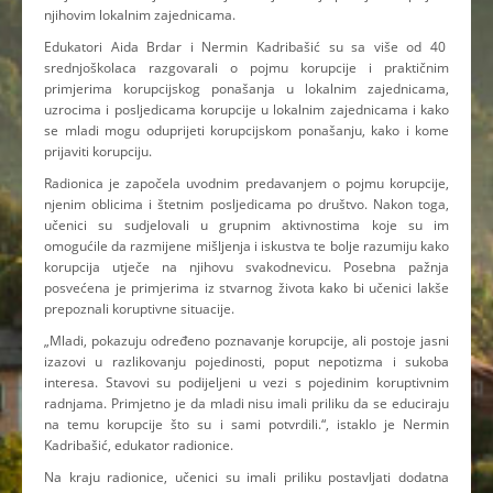
njihovim lokalnim zajednicama.
Edukatori Aida Brdar i Nermin Kadribašić su sa više od 40
srednjoškolaca razgovarali o pojmu korupcije i praktičnim
primjerima korupcijskog ponašanja u lokalnim zajednicama,
uzrocima i posljedicama korupcije u lokalnim zajednicama i kako
se mladi mogu oduprijeti korupcijskom ponašanju, kako i kome
prijaviti korupciju.
Radionica je započela uvodnim predavanjem o pojmu korupcije,
njenim oblicima i štetnim posljedicama po društvo. Nakon toga,
učenici su sudjelovali u grupnim aktivnostima koje su im
omogućile da razmijene mišljenja i iskustva te bolje razumiju kako
korupcija utječe na njihovu svakodnevicu. Posebna pažnja
posvećena je primjerima iz stvarnog života kako bi učenici lakše
prepoznali koruptivne situacije.
„Mladi, pokazuju određeno poznavanje korupcije, ali postoje jasni
izazovi u razlikovanju pojedinosti, poput nepotizma i sukoba
interesa. Stavovi su podijeljeni u vezi s pojedinim koruptivnim
radnjama. Primjetno je da mladi nisu imali priliku da se educiraju
na temu korupcije što su i sami potvrdili.“, istaklo je Nermin
Kadribašić, edukator radionice.
Na kraju radionice, učenici su imali priliku postavljati dodatna