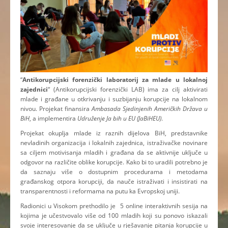
“
Antikorupcijski forenzički laboratorij za mlade u lokalnoj
zajednici
“ (Antikorupcijski forenzički LAB) ima za cilj aktivirati
mlade i građane u otkrivanju i suzbijanju korupcije na lokalnom
nivou. Projekat finansira
Ambasada Sjedinjenih Američkih Država u
BiH
, a implementira
Udruženje Ja bih u EU (JaBiHEU)
.
Projekat okuplja mlade iz raznih dijelova BiH, predstavnike
nevladinih organizacija i lokalnih zajednica, istraživačke novinare
sa ciljem motivisanja mladih i građana da se aktivnije uključe u
odgovor na različite oblike korupcije. Kako bi to uradili potrebno je
da saznaju više o dostupnim procedurama i metodama
građanskog otpora korupciji, da nauče istraživati i insistirati na
transparentnosti i reformama na putu ka Evropskoj uniji.
Radionici u Visokom prethodilo je 5 online interaktivnih sesija na
kojima je učestvovalo više od 100 mladih koji su ponovo iskazali
svoje interesovanje da se uključe u rješavanje pitanja korupcije u