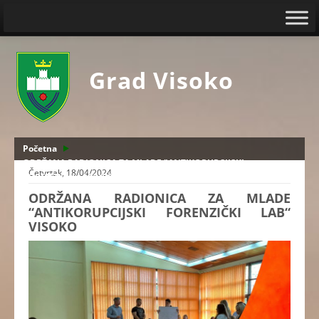
Grad Visoko
Početna
ODRŽANA RADIONICA ZA MLADE "ANTIKORUPCIJSKI
Četvrtak, 18/04/2024
FORENZIČKI LAB“ VISOKO
ODRŽANA RADIONICA ZA MLADE
“ANTIKORUPCIJSKI FORENZIČKI LAB“
VISOKO