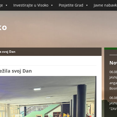
ge
Investirajte u Visoko
Posjetite Grad
Javne nabavk
ko
a svoj Dan
No
ežila svoj Dan
06.0
JAVN
anga
Bosn
06.0
JAVN
“ZAV