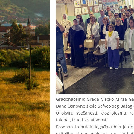
Gradonačelnik Grada Visoko Mirza Gan
Dana Osnovne škole Safvet-beg Bašagić,
U okviru svečanosti, kroz pjesmu, re
talenat, trud i kreativnost.
Poseban trenutak događaja bila je dod
učiteljima i nastavnicima, kao i prij