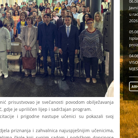
06.0
Javn
u ra
2026
05.0
Ispl
proi
04.0
VISO
MJES
ARH
ić prisustvovao je svečanosti povodom obilježavanja
 gdje je upriličen lijep i sadržajan program.
citacije i prigodne nastupe učenici su pokazali svoj
jela priznanja i zahvalnica najuspješnijim učenicima,
ateljima škole koji svojim radom i podrškom doprinose