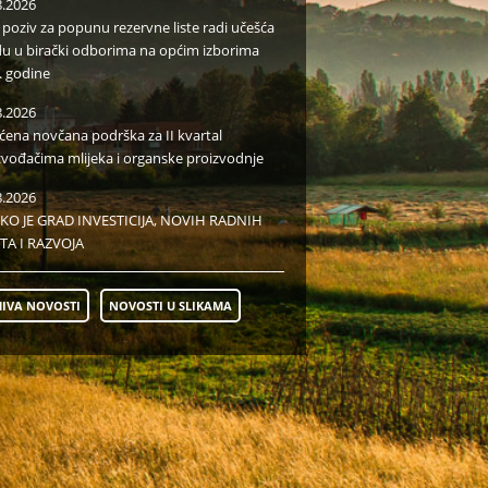
8.2026
i poziv za popunu rezervne liste radi učešća
du u birački odborima na općim izborima
. godine
8.2026
aćena novčana podrška za II kvartal
zvođačima mlijeka i organske proizvodnje
8.2026
KO JE GRAD INVESTICIJA, NOVIH RADNIH
TA I RAZVOJA
IVA NOVOSTI
NOVOSTI U SLIKAMA