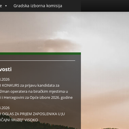
e
Gradska izborna komisija
vosti
8.2026
I KONKURS za prijavu kandidata za
žman operatera na biračkim mjestima u
i i Hercegovini za Opće izbore 2026. godine
8.2026
I OGLAS ZA PRIJEM ZAPOSLENIKA U JU
IČAJNI MUZEJ” VISOKO