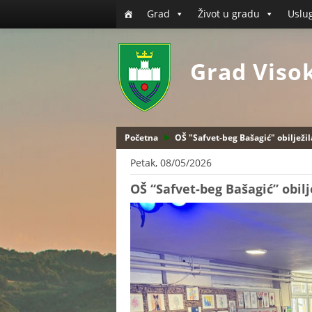
Grad
Život u gradu
Uslu
Grad Viso
Početna
OŠ "Safvet-beg Bašagić" obilježil
Petak, 08/05/2026
OŠ “Safvet-beg Bašagić” obilj