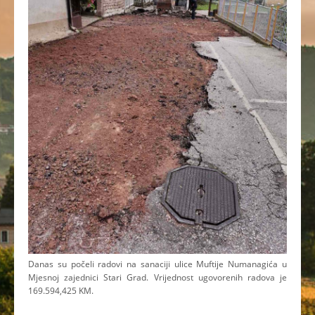
Danas su počeli radovi na sanaciji ulice Muftije Numanagića u
Mjesnoj zajednici Stari Grad. Vrijednost ugovorenih radova je
169.594,425 KM.