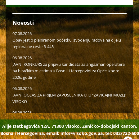
Novosti
07.08.2026
Obavijest o planiranom početku izvođenju radova na dijelu
regionalne ceste R-445
06.08.2026
JAVNI KONKURS za prijavu kandidata za angažman operatera
na biračkim mjestima u Bosni i Hercegovini za Opće izbore
2026. godine
06.08.2026
JAVNI OGLAS ZA PRIJEM ZAPOSLENIKA U JU “ZAVIČAJNI MUZEJ”
VISOKO
06.08.2026
Javni poziv za popunu rezervne liste radi učešća u radu u
birački odborima na općim izborima 2026. godine
Alije Izetbegovića 12A, 71300 Visoko, Zeničko-dobojski kanton,
Bosna i Hercegovina. email:
info@visoko.gov.ba.
tel: 032/732-500
05.08.2026