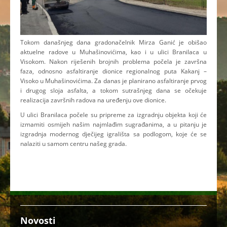
Tokom današnjeg dana gradonačelnik Mirza Ganić je obišao
aktuelne radove u Muhašinovićima, kao i u ulici Branilaca u
Visokom. Nakon riješenih brojnih problema počela je završna
faza, odnosno asfaltiranje dionice regionalnog puta Kakanj –
Visoko u Muhašinovićima. Za danas je planirano asfaltiranje prvog
i drugog sloja asfalta, a tokom sutrašnjeg dana se očekuje
realizacija završnih radova na uređenju ove dionice.
U ulici Branilaca počele su pripreme za izgradnju objekta koji će
izmamiti osmijeh našim najmlađim sugrađanima, a u pitanju je
izgradnja modernog dječijeg igrališta sa podlogom, koje će se
nalaziti u samom centru našeg grada.
Novosti