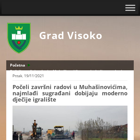
Grad Visoko
Početna
Počeli završni radovi u Muhašinovićima, najmlađi sugrađani
Petak, 19/11/2021
dobijaju moderno dječije igralište
Počeli završni radovi u Muhašinovićima,
najmlađi sugrađani dobijaju moderno
dječije igralište