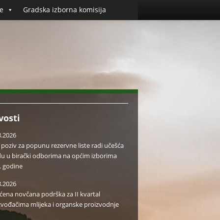
e
Gradska izborna komisija
vosti
8.2026
i poziv za popunu rezervne liste radi učešća
du u birački odborima na općim izborima
. godine
8.2026
aćena novčana podrška za II kvartal
zvođačima mlijeka i organske proizvodnje