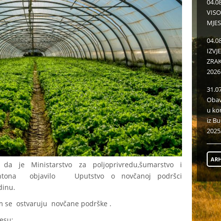
04.0
VISO
MJES
04.0
IZVJ
ZRAKU
2026
31.0
Obav
u ko
iz B
2025
ARH
 da je Ministarstvo za poljoprivredu,šumarstvo i
kantona objavilo Uputstvo o novčanoj podršci
dinu.
im se ostvaruju novčane podrške .
esu;