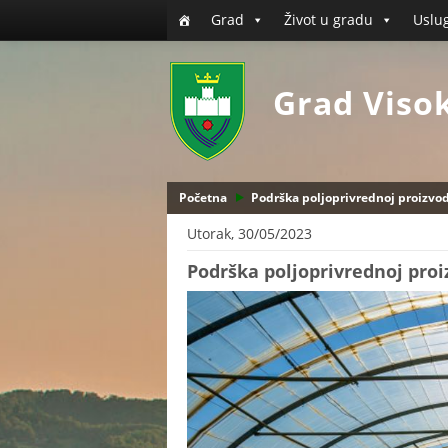
Grad
Život u gradu
Uslu
Grad Viso
Početna
Podrška poljoprivrednoj proizvo
Utorak, 30/05/2023
Podrška poljoprivrednoj proi