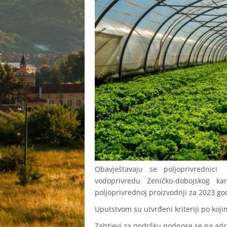
Obavještavaju se poljoprivrednici
vodoprivredu Zeničko-dobojskog 
poljoprivrednoj proizvodnji za 2023 go
Uputstvom su utvrđeni kriteriji po koj
Zahtjevi za podršku podnose se na adr