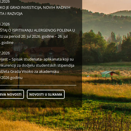
8.2026
KO JE GRAD INVESTICIJA, NOVIH RADNIH
TA I RAZVOJA
8.2026
EŠTAJ O ISPITIVANJU ALERGENOG POLENA U
 za period 20. jul 2026. godine – 26. jul
. godine
7.2026
ijest – Spisak studenata- aplikanata koji su
nkurenciji za dodjelu studentskih stipendija
udžeta Grada Visoko za akademsku
/2026 godinu
IVA NOVOSTI
NOVOSTI U SLIKAMA