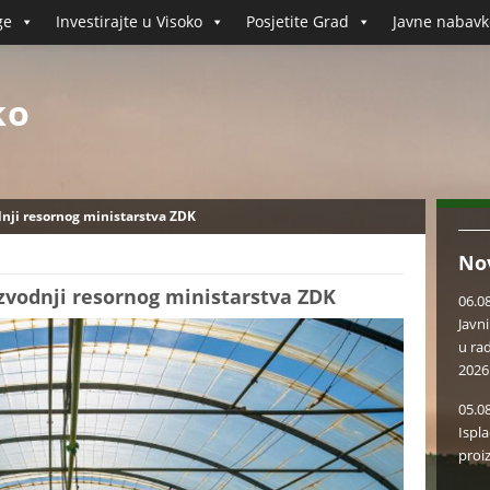
ge
Investirajte u Visoko
Posjetite Grad
Javne nabavk
ko
dnji resornog ministarstva ZDK
No
zvodnji resornog ministarstva ZDK
06.0
Javn
u ra
2026
05.0
Ispl
proi