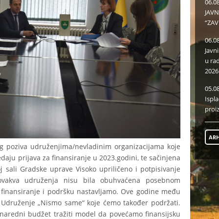
06.0
JAVN
“ZAV
06.0
Javn
u ra
2026
05.0
Ispl
proi
ARH
g poziva udruženjima/nevladinim organizacijama koje
daju prijava za finansiranje u 2023.godini, te sačinjena
j sali Gradske uprave Visoko upriličeno i potpisivanje
 ovakva udruženja nisu bila obuhvaćena posebnom
finansiranje i podršku nastavljamo. Ove godine među
, Udruženje „Nismo same“ koje ćemo također podržati.
aredni budžet tražiti model da povećamo finansijsku