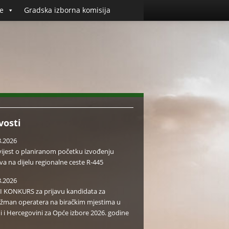
e
Gradska izborna komisija
vosti
8.2026
ijest o planiranom početku izvođenju
va na dijelu regionalne ceste R-445
8.2026
I KONKURS za prijavu kandidata za
žman operatera na biračkim mjestima u
i i Hercegovini za Opće izbore 2026. godine