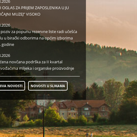
8.2026
I OGLAS ZA PRIJEM ZAPOSLENIKA U JU
IČAJNI MUZEJ” VISOKO
8.2026
i poziv za popunu rezervne liste radi učešća
du u birački odborima na općim izborima
. godine
8.2026
aćena novčana podrška za II kvartal
zvođačima mlijeka i organske proizvodnje
IVA NOVOSTI
NOVOSTI U SLIKAMA