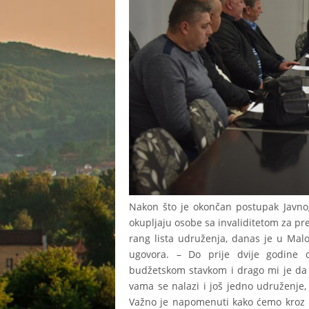
Nakon što je okončan postupak Javno
okupljaju osobe sa invaliditetom za pre
rang lista udruženja, danas je u Malo
ugovora. – Do prije dvije godine
budžetskom stavkom i drago mi je da 
vama se nalazi i još jedno udruženje
Važno je napomenuti kako ćemo kroz n