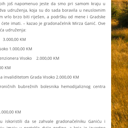
o bih još napomenuo jeste da smo pri samom kraju u
 dva udruženja, koja su do sada boravila u neuslovnim
em vrlo brzo biti riješen, a podršku od mene i Gradske
k ćete imati. – kazao je gradonačelnik Mirza Ganić. Ove
eća udruženja:
o 3.000,00 KM
isoko 1.000,00 KM
 penzionera Visoko 2.000,00 KM
,00 KM
sa invaliditetom Grada Visoko 2.000,00 KM
roničnih bubrežnih bolesnika hemodijaliznog centra
2.000,00 KM
u iskoristili da se zahvale gradonačelniku Ganiću i
ju imaju u protekle dvije godine, a koja je izuzetno