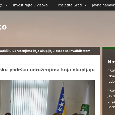
ge
Investirajte u Visoko
Posjetite Grad
Javne nabavk
ko
 podršku udruženjima koja okupljaju osobe sa invaliditetom
No
ijsku podršku udruženjima koja okupljaju
07.0
Obav
rado
06.0
JAVN
anga
Bosn