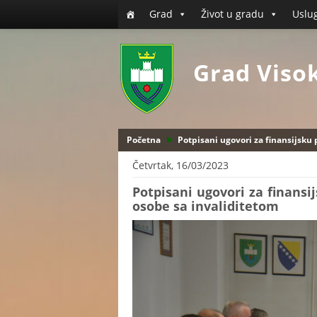
Grad
Život u gradu
Uslu
Grad Viso
Početna
Potpisani ugovori za finansijsku
Četvrtak, 16/03/2023
Potpisani ugovori za finans
osobe sa invaliditetom