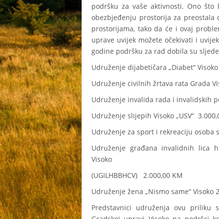
podršku za vaše aktivnosti. Ono št
obezbjeđenju prostorija za preostala
prostorijama, tako da će i ovaj probl
uprave uvijek možete očekivati i uvije
godine podršku za rad dobila su sljed
Udruženje dijabetičara „Diabet“ Visok
Udruženje civilnih žrtava rata Grada V
Udruženje invalida rada i invalidskih
Udruženje slijepih Visoko „USV“ 3.000
Udruženje za sport i rekreaciju osoba 
Udruženje građana invalidnih lica h
Visoko
(UGILHBBHCV) 2.000,00 KM
Udruženje žena „Nismo same“ Visoko 
Predstavnici udruženja ovu priliku s
Gradskoj upravi Visoko na podršci ko