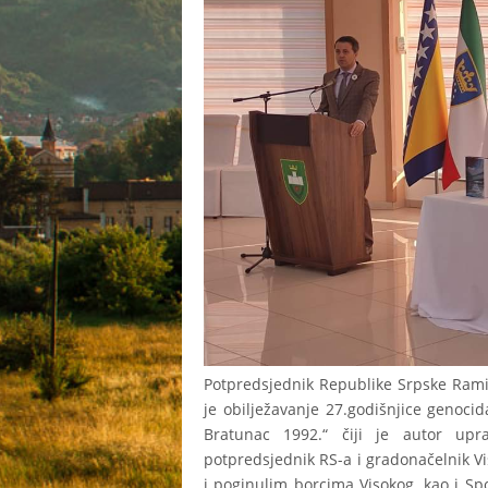
Potpredsjednik Republike Srpske Ramiz
je obilježavanje 27.godišnjice genoci
Bratunac 1992.“ čiji je autor upr
potpredsjednik RS-a i gradonačelnik V
i poginulim borcima Visokog, kao i Sp