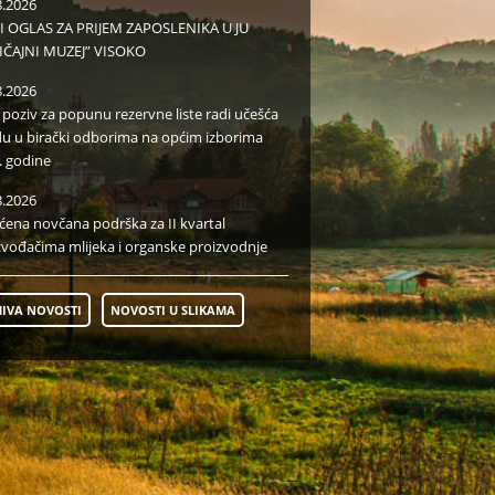
8.2026
I OGLAS ZA PRIJEM ZAPOSLENIKA U JU
IČAJNI MUZEJ” VISOKO
8.2026
i poziv za popunu rezervne liste radi učešća
du u birački odborima na općim izborima
. godine
8.2026
aćena novčana podrška za II kvartal
zvođačima mlijeka i organske proizvodnje
IVA NOVOSTI
NOVOSTI U SLIKAMA