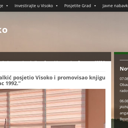
ge
Investirajte u Visoko
Posjetite Grad
Javne nabavk
ko
isoko i promovisao knjigu „Genocidna namjera Bratunac 1992.“
No
lkić posjetio Visoko i promovisao knjigu
07.0
c 1992.“
Obav
rado
06.0
JAVN
anga
Bosn