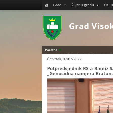
Grad
Život u gradu
Uslu
Grad Viso
Početna
Potpredsjednik RS-a Ramiz Salkić posjetio V
Četvrtak, 07/07/2022
Potpredsjednik RS-a Ramiz Sa
„Genocidna namjera Bratuna