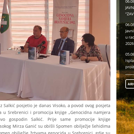
06.0
JAVN
“ZAV
06.0
Javn
u ra
2026
05.0
Ispl
proi
ARH
 Salkić posjetio je danas Visoko, a povod ovog posjeta
da u Srebrenici i promocija knjige „Genocidna namjera
avo gospodin Salkić. Prije same promocije knjige
isokog Mirza Ganić su obišli Spomen obilježje šehidima
omen obilježje žrtvama genocida u Srebrenici, gdje su