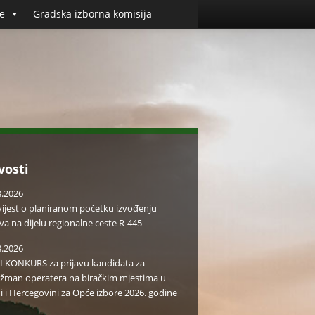
e
Gradska izborna komisija
vosti
8.2026
ijest o planiranom početku izvođenju
va na dijelu regionalne ceste R-445
8.2026
I KONKURS za prijavu kandidata za
žman operatera na biračkim mjestima u
i i Hercegovini za Opće izbore 2026. godine