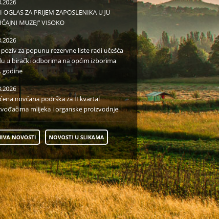
8.2026
I OGLAS ZA PRIJEM ZAPOSLENIKA U JU
IČAJNI MUZEJ” VISOKO
8.2026
i poziv za popunu rezervne liste radi učešća
du u birački odborima na općim izborima
. godine
8.2026
aćena novčana podrška za II kvartal
zvođačima mlijeka i organske proizvodnje
IVA NOVOSTI
NOVOSTI U SLIKAMA