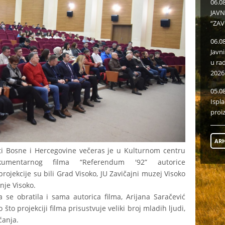
06.0
JAVN
“ZAV
06.0
Javn
u ra
2026
05.0
Ispl
proi
ARH
i Bosne i Hercegovine večeras je u Kulturnom centru
kumentarnog filma “Referendum '92” autorice
rojekcije su bili Grad Visoko, JU Zavičajni muzej Visoko
anje Visoko.
a se obratila i sama autorica filma, Arijana Saračević
o što projekciji filma prisustvuje veliki broj mladih ljudi,
ćanja.