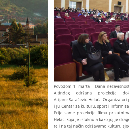
Povodom 1. marta – Dana nezavisnost
Altindag održana projekcija do
Arijane Saračević Helać. Organizatori p
i JU Centar za kulturu, sport i informis
Prije same projekcije filma prisutnim
Helać, koja je istaknula kako joj je drag
te i na taj način održavamo kulturu sje