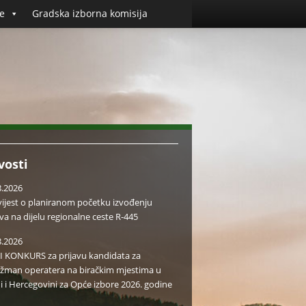
e
Gradska izborna komisija
vosti
8.2026
ijest o planiranom početku izvođenju
va na dijelu regionalne ceste R-445
8.2026
I KONKURS za prijavu kandidata za
žman operatera na biračkim mjestima u
i i Hercegovini za Opće izbore 2026. godine