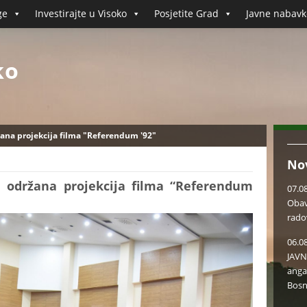
ge
Investirajte u Visoko
Posjetite Grad
Javne nabavk
ko
na projekcija filma "Referendum '92"
No
 održana projekcija filma “Referendum
07.0
Obav
rado
06.0
JAVN
anga
Bosn