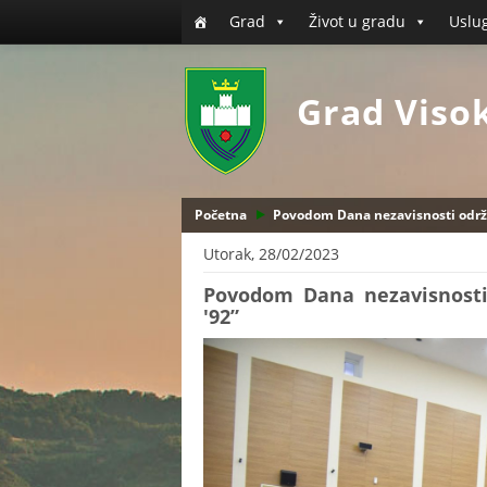
Grad
Život u gradu
Uslu
Grad Viso
Početna
Povodom Dana nezavisnosti održa
Utorak, 28/02/2023
Povodom Dana nezavisnosti
'92”