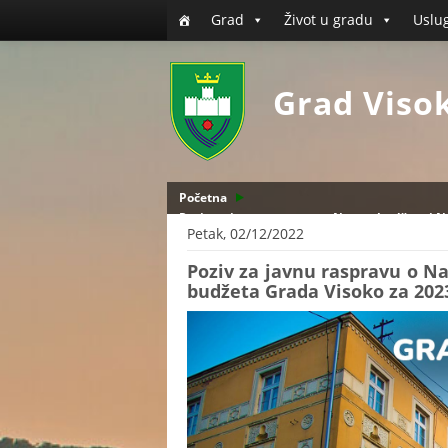
Grad
Život u gradu
Uslu
Grad Viso
Početna
Poziv za javnu raspravu o Nacrtu budžeta i N
Petak, 02/12/2022
Poziv za javnu raspravu o Na
budžeta Grada Visoko za 202