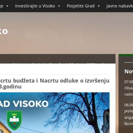
ge
Investirajte u Visoko
Posjetite Grad
Javne nabavk
ko
acrtu odluke o izvršenju budžeta Grada Visoko za 2023.godinu
No
crtu budžeta i Nacrtu odluke o izvršenju
07.0
3.godinu
Obav
rado
06.0
JAVN
anga
Bosn