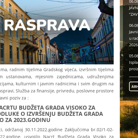
06.0
JAVN
“ZAV
06.0
Javn
u ra
2026
05.0
Ispl
proi
ma, radnim tijelima Gradskog vijeća, izvršnim tijelima
im ustanovama, mjesnim zajednicama, udruženjima
cijama, kulturnim i javnim radnicima i svim drugim na
ARH
aspravi, Služba za finansije, privredu, poslovne prostore
avni poziv za :
ACRTU BUDŽETA GRADA VISOKO ZA
ODLUKE O IZVRŠENJU BUDŽETA GRADA
O ZA 2023.GODINU
ci, održanoj 30.11.2022.godine Zaključcima br.02/1-02-
022.godine, usvojilo Nacrt Budžeta Grada Visoko za