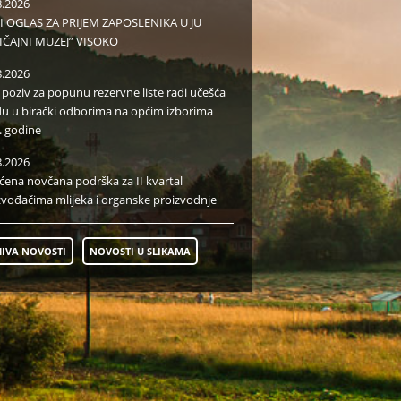
8.2026
I OGLAS ZA PRIJEM ZAPOSLENIKA U JU
IČAJNI MUZEJ” VISOKO
8.2026
i poziv za popunu rezervne liste radi učešća
du u birački odborima na općim izborima
. godine
8.2026
aćena novčana podrška za II kvartal
zvođačima mlijeka i organske proizvodnje
IVA NOVOSTI
NOVOSTI U SLIKAMA