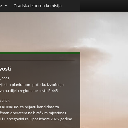
e
Gradska izborna komisija
vosti
8.2026
ijest o planiranom početku izvođenju
va na dijelu regionalne ceste R-445
8.2026
I KONKURS za prijavu kandidata za
žman operatera na biračkim mjestima u
i i Hercegovini za Opće izbore 2026. godine