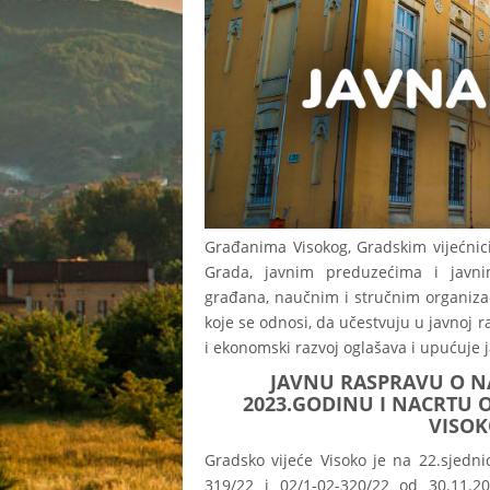
Građanima Visokog, Gradskim vijećnici
Grada, javnim preduzećima i javn
građana, naučnim i stručnim organiza
koje se odnosi, da učestvuju u javnoj r
i ekonomski razvoj oglašava i upućuje j
JAVNU RASPRAVU O N
2023.GODINU I NACRTU 
VISOK
Gradsko vijeće Visoko je na 22.sjedni
319/22 i 02/1-02-320/22 od 30.11.2