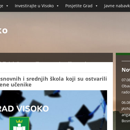
ge
Investirajte u Visoko
Posjetite Grad
Javne nabavk
ko
h škola koji su ostvarili pravo na stipendiju za nadarene
No
novnih i srednjih škola koji su ostvarili
07.0
rene učenike
Obav
rado
06.0
JAVN
anga
Bosn