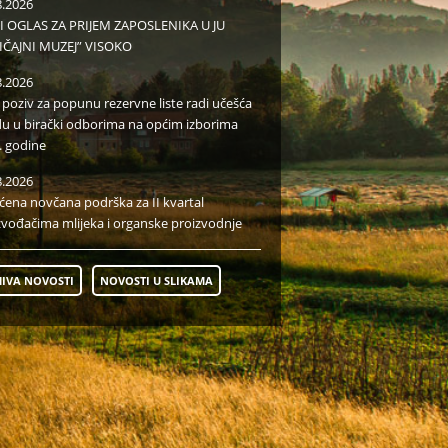
8.2026
I OGLAS ZA PRIJEM ZAPOSLENIKA U JU
IČAJNI MUZEJ” VISOKO
8.2026
i poziv za popunu rezervne liste radi učešća
du u birački odborima na općim izborima
. godine
8.2026
aćena novčana podrška za II kvartal
zvođačima mlijeka i organske proizvodnje
IVA NOVOSTI
NOVOSTI U SLIKAMA