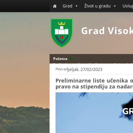
Grad
Život u gradu
Uslu
Grad Viso
Početna
Preliminarne liste učenika osnovnih i srednji
Ponedjeljak, 27/02/2023
učenike
Preliminarne liste učenika os
pravo na stipendiju za nada