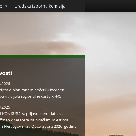
e
Gradska izborna komisija
vosti
8.2026
ijest o planiranom početku izvođenju
va na dijelu regionalne ceste R-445
8.2026
I KONKURS za prijavu kandidata za
žman operatera na biračkim mjestima u
i i Hercegovini za Opće izbore 2026. godine