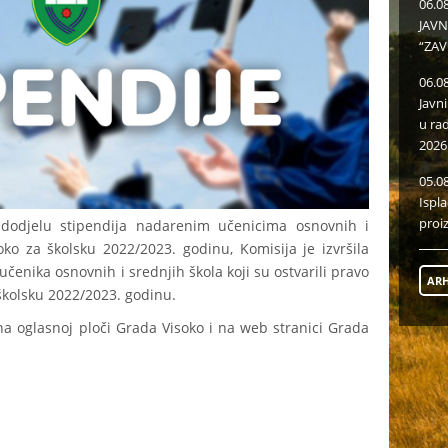
06.0
JAVN
“ZAV
06.0
Javn
u ra
2026
05.0
Ispl
proi
dodjelu stipendija nadarenim učenicima osnovnih i
ko za školsku 2022/2023. godinu, Komisija je izvršila
 učenika osnovnih i srednjih škola koji su ostvarili pravo
ARH
školsku 2022/2023. godinu.
na oglasnoj ploči Grada Visoko i na web stranici Grada