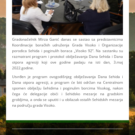
Gradonačelnik Mirza Ganić danas se sastao sa predstavnicima
Koordinacije boračkih udruženja Grada Visoko i Organizacije
porodica šehida i poginulih boraca „Visoko 92“. Na sastanku su
razmatrani program i protokol obilježavanja Dana šehida i Dana
otpora agresiji koji ove godine padaju na isti dan, 3.maj
2022.godine.
Utvrđen je program ovogodišnjeg obilježavanja Dana šehida i
Dana otpora agresiji, a program će biti održan na Centralnom
spomen obilježju šehidima i poginulim borcima Visokog, nakon
čega će delegacije obići i šehidsko mezarje na gradskim
grobljima, a onda se uputiti i u obilazak ostalih šehidskih mezarja
na području grada Visoko.