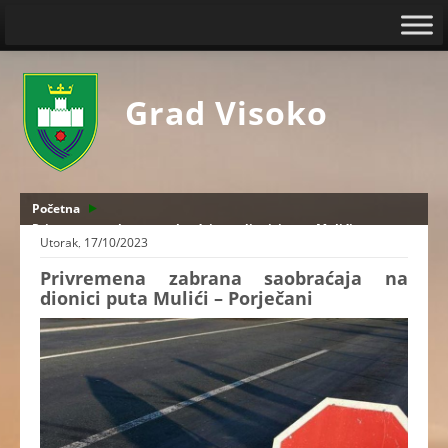
Grad Visoko
Početna
Privremena zabrana saobraćaja na dionici puta Mulići -
Utorak, 17/10/2023
Porječani
Privremena zabrana saobraćaja na
dionici puta Mulići – Porječani