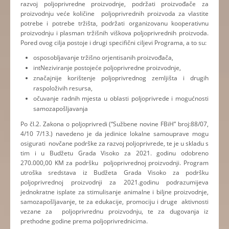
razvoj poljoprivredne proizvodnje, podržati proizvođače za
proizvodnju veće količine poljoprivrednih proizvoda za vlastite
potrebe i potrebe tržišta, podržati organizovanu kooperativnu
proizvodnju i plasman tržišnih viškova poljoprivrednih proizvoda.
Pored ovog cilja postoje i drugi specifični ciljevi Programa, a to su:
osposobljavanje tržišno orjentisanih proizvođača,
intNeziviranje postojeće poljoprivredne proizvodnje,
značajnije korištenje poljoprivrednog zemljišta i drugih
raspoloživih resursa,
očuvanje radnih mjesta u oblasti poljoprivrede i mogućnosti
samozapošljavanja
Po čl.2. Zakona o poljoprivredi (“Sužbene novine FBiH” broj:88/07,
4/10 7/13.) navedeno je da jedinice lokalne samouprave mogu
osigurati novčane podrške za razvoj poljoprivrede, te je u skladu s
tim i u Budžetu Grada Visoko za 2021. godinu odobreno
270.000,00 KM za podršku poljoprivrednoj proizvodnji. Program
utroška sredstava iz Budžeta Grada Visoko za podršku
poljoprivrednoj proizvodnji za 2021.godinu podrazumijeva
jednokratne isplate za stimulisanje animalne i biljne proizvodnje,
samozapošljavanje, te za edukacije, promociju i druge aktivnosti
vezane za poljoprivrednu proizvodnju, te za dugovanja iz
prethodne godine prema poljoprivrednicima.