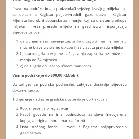
Pravo na podršku imaju proizvođači svježeg kravljeg mlijeka koji
su upisani u Registar poljoprivrednih gazdinstava i Registar
klijenata kao obrti dopunsko zanimanje, koji su u sistemu otkupa
mlijeka ili vrše preradu mlijeka na gazdinstvu i ispunjavaju
slijedeće uslove:
da u vrijeme sačinjavanja zapisnika u uzgoju ima najmanje 3
muzne krave u sistemu otkupa ili za vlastitu preradu mlijeka
b) starost grla u vrijeme sačinjavanja zapisnika ne može biti
manja od 24 mjeseca
c) da su grla obilježena ušnom markicom
Visina podrške je do 300,00 KM/obrt
Uz zahtjev za podršku podnosilac zahtjeva dostavlja slijedeću
dokumentaciju:
1.Uvjerenje nadležne gradske službe da je obrt aktivan
Kopija rješenja o registraciji
Pasoš goveda na ime podnosioca zahtjeva (neovjerena
kopija, a original mora imati na farmi)
Lista stočnog fonda – izvod iz Registra poljoprivrednih
gazdinstava