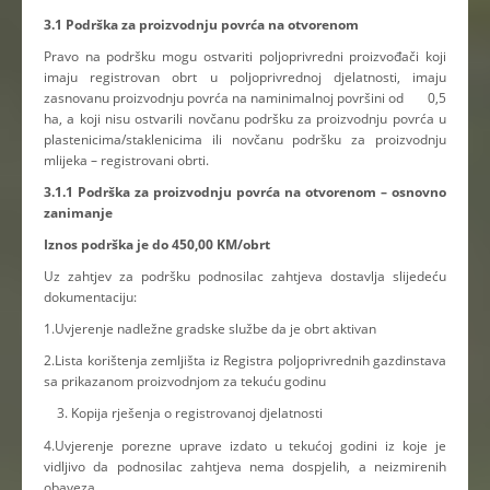
3.1 Podrška za proizvodnju povrća na otvorenom
Pravo na podršku mogu ostvariti poljoprivredni proizvođači koji
imaju registrovan obrt u poljoprivrednoj djelatnosti, imaju
zasnovanu proizvodnju povrća na naminimalnoj površini od 0,5
ha, a koji nisu ostvarili novčanu podršku za proizvodnju povrća u
plastenicima/staklenicima ili novčanu podršku za proizvodnju
mlijeka – registrovani obrti.
3.1.1 Podrška za proizvodnju povrća na otvorenom – osnovno
zanimanje
Iznos podrška je do 450,00 KM/obrt
Uz zahtjev za podršku podnosilac zahtjeva dostavlja slijedeću
dokumentaciju:
1.Uvjerenje nadležne gradske službe da je obrt aktivan
2.Lista korištenja zemljišta iz Registra poljoprivrednih gazdinstava
sa prikazanom proizvodnjom za tekuću godinu
Kopija rješenja o registrovanoj djelatnosti
4.Uvjerenje porezne uprave izdato u tekućoj godini iz koje je
vidljivo da podnosilac zahtjeva nema dospjelih, a neizmirenih
obaveza