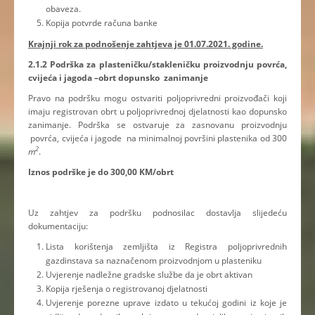
obaveza.
Kopija potvrde računa banke
Krajnji rok za podnošenje zahtjeva je 01.07.2021. godine.
2.1.2 Podrška za plasteničku/stakleničku proizvodnju povrća,
cvijeća i jagoda –obrt dopunsko zanimanje
Pravo na podršku mogu ostvariti poljoprivredni proizvođači koji
imaju registrovan obrt u poljoprivrednoj djelatnosti kao dopunsko
zanimanje. Podrška se ostvaruje za zasnovanu proizvodnju
povrća, cvijeća i jagode na minimalnoj površini plastenika od 300
2
m
.
Iznos podrške je do 300,00 KM/obrt
Uz zahtjev za podršku podnosilac dostavlja slijedeću
dokumentaciju:
Lista korištenja zemljišta iz Registra poljoprivrednih
gazdinstava sa naznačenom proizvodnjom u plasteniku
Uvjerenje nadležne gradske službe da je obrt aktivan
Kopija rješenja o registrovanoj djelatnosti
Uvjerenje porezne uprave izdato u tekućoj godini iz koje je