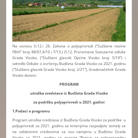
Na osnovu čl.12.i 26. Zakona o poljoprivredi (“Sužbene novine
FBiH” broj: 88/07,4/10 i 7/13.) čl.12. Privremene Statutarne odluke
Grada Visoko, (“Službeni glasnik Općine Visoko broj: 5/19”) i
odredbi Odluke o izvršenju Budžeta Grada Visoko za 2021. godinu
(“Službeni glasnik Grada Visoko broj: 2/21”), Gradonačelnik Grada
Visoko donosi:
PROGRAM
utroška sredstava iz Budžeta Grada Visoko
za podršku poljoprivredi u 2021. godini
1.Podaci o programu
Program utroška sredstava iz Budžeta Grada Visoko za podrške u
poljoprivredi za 2021. godinu sa kriterijima raspodjele temelji se
na odobrenim sredstvima za ovu namjenu u Budžetu Grada
Visoko za 2021. godinu sa pozicije “Poticaj za poljoprivrednu