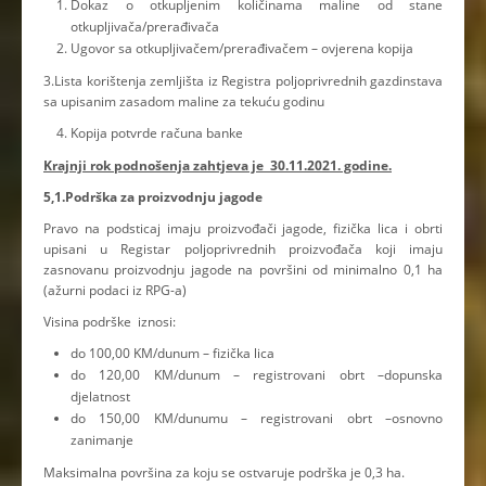
Dokaz o otkupljenim količinama maline od stane
otkupljivača/prerađivača
Ugovor sa otkupljivačem/prerađivačem – ovjerena kopija
3.Lista korištenja zemljišta iz Registra poljoprivrednih gazdinstava
sa upisanim zasadom maline za tekuću godinu
Kopija potvrde računa banke
Krajnji rok podnošenja zahtjeva je 30.11.2021. godine.
5,1.Podrška za proizvodnju jagode
Pravo na podsticaj imaju proizvođači jagode, fizička lica i obrti
upisani u Registar poljoprivrednih proizvođača koji imaju
zasnovanu proizvodnju jagode na površini od minimalno 0,1 ha
(ažurni podaci iz RPG-a)
Visina podrške iznosi:
do 100,00 KM/dunum – fizička lica
do 120,00 KM/dunum – registrovani obrt –dopunska
djelatnost
do 150,00 KM/dunumu – registrovani obrt –osnovno
zanimanje
Maksimalna površina za koju se ostvaruje podrška je 0,3 ha.