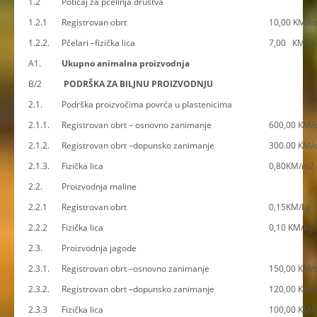
1.2
Poticaj za pčelinja društva
1.2.1
Registrovan obrt
10,00 KM/ko
1.2.2.
Pčelari –fizička lica
7,00 KM/ko
A1.
Ukupno animalna proizvodnja
B/2
PODRŠKA ZA BILJNU PROIZVODNJU
2.1.
Podrška proizvočima povrća u plastenicima
2.1.1.
Registrovan obrt – osnovno zanimanje
600,00 KM/o
2.1.2.
Registrovan obrt –dopunsko zanimanje
300.00 KM/o
2.1.3.
Fizička lica
0,80KM/m2
2.2.
Proizvodnja maline
2.2.1
Registrovan obrt
0,15KM/kg
2.2.2
Fizička lica
0,10 KM/kg
2.3.
Proizvodnja jagode
2.3.1.
Registrovan obrt –osnovno zanimanje
150,00 KM/
2.3.2.
Registrovan obrt –dopunsko zanimanje
120,00 KM/
2.3.3
Fizička lica
100,00 KM/