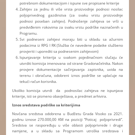
potrebnom dokumentacijom i ispune sve propisane kriterije
Zahtjev za jednu ili više vrsta proizvodnje podnosi nosilac
poljoprivednog gazdinstva (za svaku vrstu proizvodnje
podnosi poseban zahtjev). Podnošenje zahtjeva se vrši u
predviđenim rokovima za svaku vrstu podrške naznačenih u
Programu.
Svi podneseni zahtjevi moraju biti u skladu sa ažurnim
podacima iz RPG I RK (Služba će navedene podatke službeno
provjeriti i uporediti sa podnesenim zahtjevom)
Ispunjavanje kriterija u svakom pojedinačnom slučaju će
utvrditi komisija imenovana od strane Gradonačelnika. Nakon
provjere dokumentacije sačinjavanja zapisnika, uvida na
terenu i obračuna, odobreni iznos podrške se uplaćuje na
tekući račun korisnika.
Ukoliko komisija utvrdi da podnosilac zahtjeva ne ispunjava
kriterije, isti se pismeno obavještava, a predmet arhivira.
Iznos sredstava podrške sa kriterijima
Novčana sredstva odobrena u Budžetu Grada Visoko za 2021.
godinu iznose 270.000,00 KM na poziciji “Poticaj poljoprivredi”.
Sredstva se raspoređuju u više oblasti poljoprivrede i druge
namjene, a u skladu sa Programom utroška sredstava i