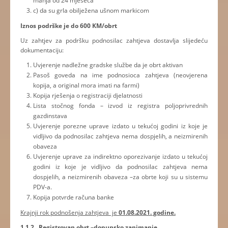
manja od 24 mjeseca
c) da su grla obilježena ušnom markicom
Iznos podrške je do 600 KM/obrt
Uz zahtjev za podršku podnosilac zahtjeva dostavlja slijedeću
dokumentaciju:
Uvjerenje nadležne gradske službe da je obrt aktivan
Pasoš goveda na ime podnosioca zahtjeva (neovjerena
kopija, a original mora imati na farmi)
Kopija rješenja o registraciji djelatnosti
Lista stočnog fonda – izvod iz registra poljoprivrednih
gazdinstava
Uvjerenje porezne uprave izdato u tekućoj godini iz koje je
vidljivo da podnosilac zahtjeva nema dospjelih, a neizmirenih
obaveza
Uvjerenje uprave za indirektno oporezivanje izdato u tekućoj
godini iz koje je vidljivo da podnosilac zahtjeva nema
dospjelih, a neizmirenih obaveza –za obrte koji su u sistemu
PDV-a.
Kopija potvrde računa banke
Krajnji rok podnošenja zahtjeva je
01.08.2021. godine.
1.1.2 Registrovan obrt –dopunsko zanimanje