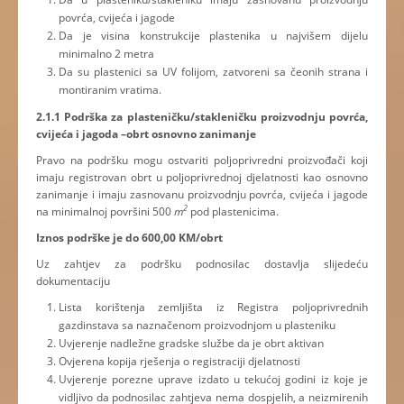
povrća, cvijeća i jagode
Da je visina konstrukcije plastenika u najvišem dijelu
minimalno 2 metra
Da su plastenici sa UV folijom, zatvoreni sa čeonih strana i
montiranim vratima.
2.1.1 Podrška za plasteničku/stakleničku proizvodnju povrća,
cvijeća i jagoda –obrt osnovno zanimanje
Pravo na podršku mogu ostvariti poljoprivredni proizvođači koji
imaju registrovan obrt u poljoprivrednoj djelatnosti kao osnovno
zanimanje i imaju zasnovanu proizvodnju povrća, cvijeća i jagode
2
na minimalnoj površini 500
m
pod plastenicima.
Iznos podrške je do 600,00 KM/obrt
Uz zahtjev za podršku podnosilac dostavlja slijedeću
dokumentaciju
Lista korištenja zemljišta iz Registra poljoprivrednih
gazdinstava sa naznačenom proizvodnjom u plasteniku
Uvjerenje nadležne gradske službe da je obrt aktivan
Ovjerena kopija rješenja o registraciji djelatnosti
Uvjerenje porezne uprave izdato u tekućoj godini iz koje je
vidljivo da podnosilac zahtjeva nema dospjelih, a neizmirenih