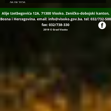
06.08.2026
Javni poziv za popunu rezervne liste radi učešća u radu u
birački odborima na općim izborima 2026. godine
Alije Izetbegovića 12A, 71300 Visoko, Zeničko-dobojski kanton,
Bosna i Hercegovina. email:
info@visoko.gov.ba.
tel: 032/732-500
05.08.2026
fax: 032/738-330
Isplaćena novčana podrška za II kvartal proizvođačima
2019
© Grad Visoko
mlijeka i organske proizvodnje