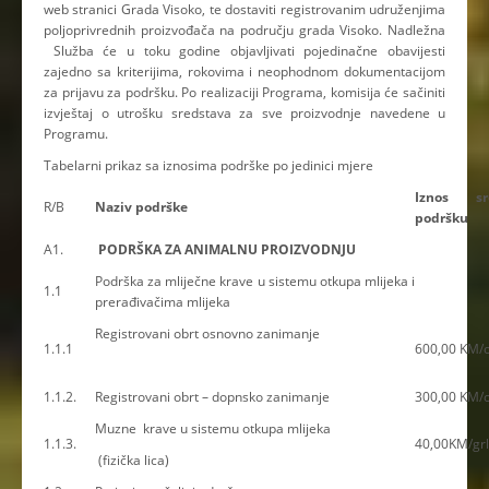
web stranici Grada Visoko, te dostaviti registrovanim udruženjima
poljoprivrednih proizvođača na području grada Visoko. Nadležna
Služba će u toku godine objavljivati pojedinačne obavijesti
zajedno sa kriterijima, rokovima i neophodnom dokumentacijom
za prijavu za podršku. Po realizaciji Programa, komisija će sačiniti
izvještaj o utrošku sredstava za sve proizvodnje navedene u
Programu.
Tabelarni prikaz sa iznosima podrške po jedinici mjere
Iznos sr
R/B
Naziv podrške
podršku
A1.
PODRŠKA ZA ANIMALNU PROIZVODNJU
Podrška za mliječne krave u sistemu otkupa mlijeka i
1.1
prerađivačima mlijeka
Registrovani obrt osnovno zanimanje
1.1.1
600,00 KM/o
1.1.2.
Registrovani obrt – dopnsko zanimanje
300,00 KM/o
Muzne krave u sistemu otkupa mlijeka
1.1.3.
40,00KM/gr
(fizička lica)