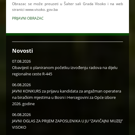
Obrazac se može preuzeti u Šalter sali Grada Visoko i na web
stranici www.visoko. gov.ba
PRIJAVNI OBRAZAC
Novosti
07.08.2026
Obavijest o planiranom početku izvođenju radova na dijelu
regionalne ceste R-445
06.08.2026
JAVNI KONKURS za prijavu kandidata za angažman operatera
na biračkim mjestima u Bosni i Hercegovini za Opće izbore
2026. godine
06.08.2026
JAVNI OGLAS ZA PRIJEM ZAPOSLENIKA U JU “ZAVIČAJNI MUZEJ”
VISOKO