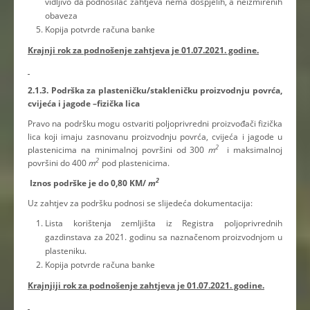
vidljivo da podnosilac zahtjeva nema dospjelih, a neizmirenih
obaveza
Kopija potvrde računa banke
Krajnji rok za podnošenje zahtjeva je 01.07.2021. godine.
2.1.3. Podrška za plasteničku/stakleničku proizvodnju povrća,
cvijeća i jagode –fizička lica
Pravo na podršku mogu ostvariti poljoprivredni proizvođači fizička
lica koji imaju zasnovanu proizvodnju povrća, cvijeća i jagode u
2
plastenicima na minimalnoj površini od 300
m
i maksimalnoj
2
površini do 400
m
pod plastenicima.
2
Iznos podrške je do 0,80 KM/
m
Uz zahtjev za podršku podnosi se slijedeća dokumentacija:
Lista korištenja zemljišta iz Registra poljoprivrednih
gazdinstava za 2021. godinu sa naznačenom proizvodnjom u
plasteniku.
Kopija potvrde računa banke
Krajnjiji rok za podnošenje zahtjeva je 01.07.2021. godine.