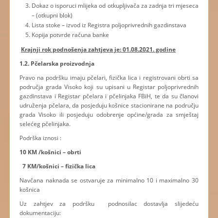
Dokaz o isporuci mlijeka od otkupljivača za zadnja tri mjeseca
– (otkupni blok)
Lista stoke – izvod iz Registra poljoprivrednih gazdinstava
Kopija potvrde računa banke
Krajnji rok podnošenja zahtjeva je: 01.08.2021. godine
1.2. Pčelarska proizvodnja
Pravo na podršku imaju pčelari, fizička lica i registrovani obrti sa
područja grada Visoko koji su upisani u Registar poljoprivrednih
gazdinstava i Registar pčelara i pčelinjaka FBiH, te da su članovi
udruženja pčelara, da posjeduju košnice stacionirane na području
grada Visoko ili posjeduju odobrenje općine/grada za smještaj
selećeg pčelinjaka.
Podrška iznosi :
10 KM /košnici – obrti
7 KM/košnici – fizička lica
Navčana naknada se ostvaruje za minimalno 10 i maximalno 30
košnica
Uz zahtjev za podršku podnosilac dostavlja slijedeću
dokumentaciju: