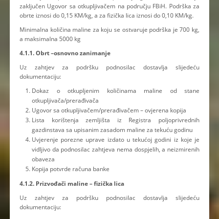
zaključen Ugovor sa otkupljivačem na području FBiH. Podrška za
obrte iznosi do 0,15 KM/kg, a za fizička lica iznosi do 0,10 KM/kg.
Minimalna količina maline za koju se ostvaruje podrška je 700 kg,
a maksimalna 5000 kg
4.1.1. Obrt –osnovno zanimanje
Uz zahtjev za podršku podnosilac dostavlja slijedeću
dokumentaciju:
Dokaz o otkupljenim količinama maline od stane
otkupljivača/prerađivača
Ugovor sa otkupljivačem/prerađivačem – ovjerena kopija
Lista korištenja zemljišta iz Registra poljoprivrednih
gazdinstava sa upisanim zasadom maline za tekuću godinu
Uvjerenje porezne uprave izdato u tekućoj godini iz koje je
vidljivo da podnosilac zahtjeva nema dospjelih, a neizmirenih
obaveza
Kopija potvrde računa banke
4.1.2. Prizvođači maline – fizička lica
Uz zahtjev za podršku podnosilac dostavlja slijedeću
dokumentaciju: