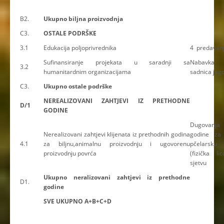
B2.
Ukupno biljna proizvodnja
C3.
OSTALE PODRŠKE
3.1
Edukacija poljoprivrednika
4 predavan
Sufinansiranje projekata u saradnji sa
Nabavka p
3.2
humanitardnim organizacijama
sadnica jag
C3.
Ukupno ostale podrške
NEREALIZOVANI ZAHTJEVI IZ PRETHODNE
D/1
GODINE
Dugovanja
Nerealizovani zahtjevi klijenata iz prethodnih godina
godine za 
4.1
za biljnu,animalnu proizvodnju i ugovorenu
pčelarsku
proizvodnju povrća
(fizička li
sjetvu
Ukupno neralizovani zahtjevi iz prethodne
D1.
godine
SVE UKUPNO A+B+C+D