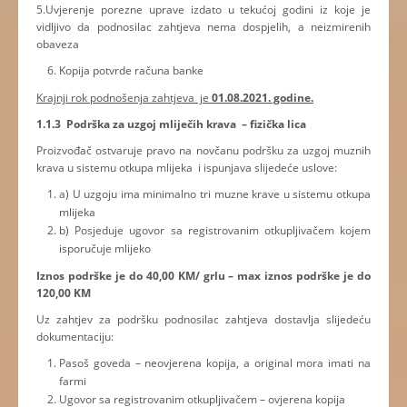
5.Uvjerenje porezne uprave izdato u tekućoj godini iz koje je
vidljivo da podnosilac zahtjeva nema dospjelih, a neizmirenih
obaveza
Kopija potvrde računa banke
Krajnji rok podnošenja zahtjeva je
01.08.2021. godine.
1.1.3 Podrška za uzgoj mliječih krava – fizička lica
Proizvođač ostvaruje pravo na novčanu podršku za uzgoj muznih
krava u sistemu otkupa mlijeka i ispunjava slijedeće uslove:
a) U uzgoju ima minimalno tri muzne krave u sistemu otkupa
mlijeka
b) Posjeduje ugovor sa registrovanim otkupljivačem kojem
isporučuje mlijeko
Iznos podrške je do 40,00 KM/ grlu – max iznos podrške je do
120,00 KM
Uz zahtjev za podršku podnosilac zahtjeva dostavlja slijedeću
dokumentaciju:
Pasoš goveda – neovjerena kopija, a original mora imati na
farmi
Ugovor sa registrovanim otkupljivačem – ovjerena kopija