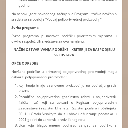
godinu
Na osnovu gore navedenog sačinjen je Program utroška novčanih
sredstava sa pozicije “Poticaj poljoprivrednoj proizvodnji”.
Svrha programa
Svrha programa je nastaviti podršku prioritetnim mjerama u
okviru raspoloživih sredstava za ovu namjenu.
NAČIN OSTVARIVANJA PODRŠKE I KRITERIJI ZA RASPODJELU
SREDSTAVA
OPĆE ODREDBE
Novčane podrške u primarnoj poljoprivrednoj proizvodnji mogu
ostvariti poljoprivredni proizvođači:
Koji imaju imaju zasnovanu proizvodnju na području grada
Visoko
Porodična poljoprivredna gazdinstva (obrti u poljoprivredi,
fizička lica) koji su upisani u Registar poljoprivrednih
gazdinstava i registar klijenata, Registar pčelara i pčelinjaka
FBiH u Gradu Visoko,te da su obavili ažuriranje podataka u
2021.godini do zakonski predviđenog roka.
Lica koja blagovremeno podnesu zahtjev za podršku s