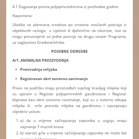
4.1 Dugovanja prema poljoprivrednicima iz prethodne godine
Napomena:
Ukoliko se planirana sredstva po vrstama novčanih poticaja iz
objektivnih razloga u cijelosti ili djelimično ne iskoriste, ista se
mogu preusmjeriti sa jedne pozicije na drugu unutar Programa,
uz saglasnost Gradonačelnika.
POSEBNE ODREDBE
A/1. ANIMALNA PROIZVODNJA
Proizvodnja mlijeka
Registrovan obrt osnovno zanimanje
Pravo na podršku imaju proizvođači svježeg kravljeg mlijeka koji
su upisani u Registar poljoprivrednih gazdinstava i Registar
klijenata kao obrti osnovno zanimanje, koji su u sistemu otkupa
mlijeka ili vrše preradu mlijeka na gazdinstvu i ispunjavaju
slijedeće uslove:
a) da u vrijeme sačinjavanja zapisnika u uzgoju imaju
najmanje 7 muznih krava
b) starost grla u vrijeme sačinjavanja zapisnika ne može biti