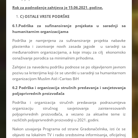
Rok za podnošenje zahtjeva je 15.06.2021. godine.
C) OSTALE VRSTE PODRŠKE
6.1.Podrška za sufinansiranje projekata u saradnji sa
humanitarnim organizacijama
Podrška je namjenjena za sufinansiranje projekta nabavke
plastenika i zasnivanje novih zasada jagode u saradnji sa
međunarodnim organizacijama, a koje imaju za cilj ekonomsko
osnaživanje porodica sa minimalnim prihodima.
Zahtjevi za navedenu podršku podnose se po objavljenom javnom
pozivu sa kriterijima koji će se utvrditi u saradnji sa humanitarnom
organizacijom Muslim Aid i Caritas BiH
6.2 Podrška i organizacija stručnih predavanja i savjetovanja
poljoprivrednih proizvođača
Podrška i organizacija stručnih predavanja podrazumijeva
organizaciju stručnog savjetovanja zainteresovanih
poljoprivrednih proizvođača, a vezano za aktuelne teme iz
različitih poljoprivrednih proizvodnji u 2021. godini.
Nakon usvajanja Programa od strane Gradonačelnika, isti će se
objaviti na lokalnim TV i radio sredstvima informisanja, oficijelnoj