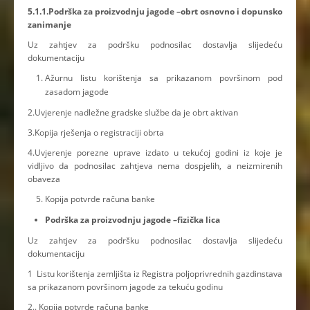
5.1.1.Podrška za proizvodnju jagode –obrt osnovno i dopunsko
zanimanje
Uz zahtjev za podršku podnosilac dostavlja slijedeću
dokumentaciju
Ažurnu listu korištenja sa prikazanom površinom pod
zasadom jagode
2.Uvjerenje nadležne gradske službe da je obrt aktivan
3.Kopija rješenja o registraciji obrta
4.Uvjerenje porezne uprave izdato u tekućoj godini iz koje je
vidljivo da podnosilac zahtjeva nema dospjelih, a neizmirenih
obaveza
Kopija potvrde računa banke
Podrška za proizvodnju jagode –fizička lica
Uz zahtjev za podršku podnosilac dostavlja slijedeću
dokumentaciju
1 Listu korištenja zemljišta iz Registra poljoprivrednih gazdinstava
sa prikazanom površinom jagode za tekuću godinu
2.. Kopija potvrde računa banke