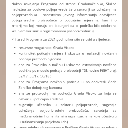
Nakon usvajanja Programa od strane Gradonačelnika, Služba
nadležna za poslove poljoprivrede će u saradnji sa udruženjima
poljoprivrednika i sredstvima javnog informisanja obavijestiti
poljoprivredne proizvođače o poticajnim mjerama, kao i o
kriterijima koji moraju biti ispunjeni da bi podrška bila odobrena
krajnjem korisniku (registrovanom poljoprivredniku).
Pri izradi Programa za 2021.godinu koristio se uvid u slijedeće:
resursne mogućnosti Grada Visoko
kontinuitet poticajnih mjera i iskustva u realizaciji novčanih
poticaja prethodnih godina
analiza Pravilnika o načinu i uslovima ostvarivanja novčane
podrške po modelu poticaja proizvodnji (“Sl. novine FBiH”,broj.
32/17, 55/17, 56/18.)
analiza Programa novčanih poticaja u poljoprivredi Vlade
Zeničko-dobojskog kantona
analize proizvodnji na području Grada Visoko za koju se
ostvaruju poticajna sredstva
sugestije učesnika u sektoru poljoprivrede, sugestije
udruženja poljoprivrednih proizvođača, saradnja sa
međunarodnim humanitarnim organizacijama koje učestvuju
u sufinansiranju projekata i dr.)
iznos odobrenih sredstava u Budžetu Grada Visoko za tekuću