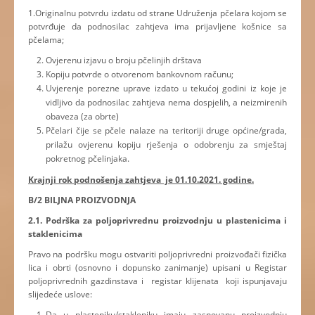
1.Originalnu potvrdu izdatu od strane Udruženja pčelara kojom se
potvrđuje da podnosilac zahtjeva ima prijavljene košnice sa
pčelama;
Ovjerenu izjavu o broju pčelinjih drštava
Kopiju potvrde o otvorenom bankovnom računu;
Uvjerenje porezne uprave izdato u tekućoj godini iz koje je
vidljivo da podnosilac zahtjeva nema dospjelih, a neizmirenih
obaveza (za obrte)
Pčelari čije se pčele nalaze na teritoriji druge općine/grada,
prilažu ovjerenu kopiju rješenja o odobrenju za smještaj
pokretnog pčelinjaka.
Krajnji rok podnošenja zahtjeva je 01.10.2021. godine.
B/2 BILJNA PROIZVODNJA
2.1. Podrška za poljoprivrednu proizvodnju u plastenicima i
staklenicima
Pravo na podršku mogu ostvariti poljoprivredni proizvođači fizička
lica i obrti (osnovno i dopunsko zanimanje) upisani u Registar
poljoprivrednih gazdinstava i registar klijenata koji ispunjavaju
slijedeće uslove:
Da u plasteniku/stakleniku imaju zasnovanu proizvodnju