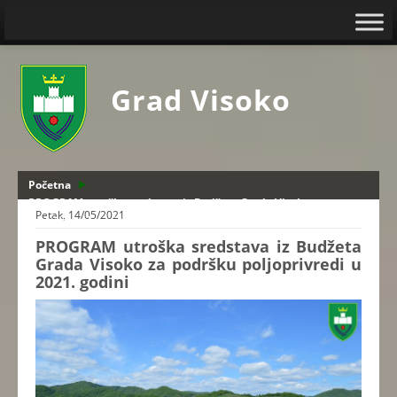
Grad Visoko
Početna
PROGRAM utroška sredstava iz Budžeta Grada Visoko za
Petak, 14/05/2021
podršku poljoprivredi u 2021. godini
PROGRAM utroška sredstava iz Budžeta
Grada Visoko za podršku poljoprivredi u
2021. godini