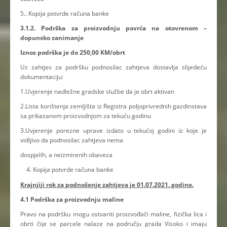
5.. Kopija potvrde računa banke
3.1.2. Podrška za proizvodnju povrća na otovrenom –
dopunsko zanimanje
Iznos podrška je do 250,00 KM/obrt
Uz zahtjev za podršku podnosilac zahtjeva dostavlja slijedeću
dokumentaciju:
1.Uvjerenje nadležne gradske službe da je obrt aktivan
2.Lista korištenja zemljišta iz Registra poljoprivrednih gazdinstava
sa prikazanom proizvodnjom za tekuću godinu
3.Uvjerenje porezne uprave izdato u tekućoj godini iz koje je
vidljivo da podnosilac zahtjeva nema
dospjelih, a neizmirenih obaveza
Kopija potvrde računa banke
Krajnjiji rok za podnošenje zahtjeva je 01.07.2021. godine.
4.1 Podrška za proizvodnju maline
Pravo na podršku mogu ostvariti proizvođači maline, fizička lica i
obrti čije se parcele nalaze na području grada Visoko i imaju