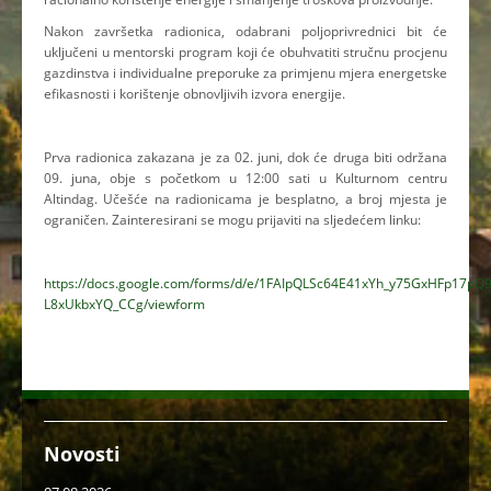
Nakon završetka radionica, odabrani poljoprivrednici bit će
uključeni u mentorski program koji će obuhvatiti stručnu procjenu
gazdinstva i individualne preporuke za primjenu mjera energetske
efikasnosti i korištenje obnovljivih izvora energije.
Prva radionica zakazana je za 02. juni, dok će druga biti održana
09. juna, obje s početkom u 12:00 sati u Kulturnom centru
Altindag. Učešće na radionicama je besplatno, a broj mjesta je
ograničen. Zainteresirani se mogu prijaviti na sljedećem linku:
https://docs.google.com/forms/d/e/1FAIpQLSc64E41xYh_y75GxHFp17pQ9
L8xUkbxYQ_CCg/viewform
Novosti