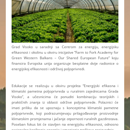
Grad Visoko u saradnji sa Centrom za energiju, energijsku
efikasnost i okolinu u okviru inicijative “Farm to Fork Academy for
Green Western Balkans – Our Shared European Future” koju
finansira Evropska unija organizuje besplatne dvije radionice o
energijskoj efikasnosti i održivoj poljoprivredi.
Edukacije se realizuju u okviru projekta “Energijski efikasna i
klimatski pametna poljoprivreda u ruralnim zajednicama Grada
Visoko”, a učesnicima će ponuditi kombinaciju teorijskih i
praktičnih znanja iz oblasti održive poljoprivrede. Polaznici će
imati priliku da se upoznaju s konceptima klimatski pametne
poljoprivrede, koji podrazumijevaju prilagođavanje proizvodnje
klimatskim promjenama i jačanje otpornosti ruralnih gazdinstava.
Poseban fokus bit će stavljen na energijsku efikasnost, odnosno
racionalno korištenje energije i smanjenje troškova proizvodnje.