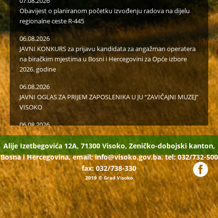
07.08.2026
Obavijest o planiranom početku izvođenju radova na dijelu
regionalne ceste R-445
06.08.2026
JAVNI KONKURS za prijavu kandidata za angažman operatera
na biračkim mjestima u Bosni i Hercegovini za Opće izbore
2026. godine
06.08.2026
JAVNI OGLAS ZA PRIJEM ZAPOSLENIKA U JU “ZAVIČAJNI MUZEJ”
VISOKO
06.08.2026
Javni poziv za popunu rezervne liste radi učešća u radu u
birački odborima na općim izborima 2026. godine
Alije Izetbegovića 12A, 71300 Visoko, Zeničko-dobojski kanton,
Bosna i Hercegovina. email:
info@visoko.gov.ba.
tel: 032/732-500
05.08.2026
fax: 032/738-330
Isplaćena novčana podrška za II kvartal proizvođačima
2019
© Grad Visoko
mlijeka i organske proizvodnje