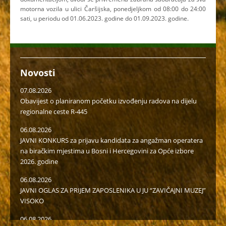
motorna vozila u ulici Čaršijska, ponedjeljkom od 08:00 do 24:00
sati, u periodu od 01.06.2023. godine do 01.09.2023. godine.
Novosti
07.08.2026
Obavijest o planiranom početku izvođenju radova na dijelu
regionalne ceste R-445
06.08.2026
JAVNI KONKURS za prijavu kandidata za angažman operatera
na biračkim mjestima u Bosni i Hercegovini za Opće izbore
2026. godine
06.08.2026
JAVNI OGLAS ZA PRIJEM ZAPOSLENIKA U JU “ZAVIČAJNI MUZEJ”
VISOKO
06.08.2026