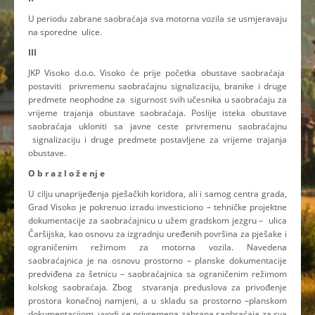
U periodu zabrane saobraćaja sva motorna vozila se usmjeravaju
na sporedne ulice.
III
JKP Visoko d.o.o. Visoko će prije početka obustave saobraćaja
postaviti privremenu saobraćajnu signalizaciju, branike i druge
predmete neophodne za sigurnost svih učesnika u saobraćaju za
vrijeme trajanja obustave saobraćaja. Poslije isteka obustave
saobraćaja ukloniti sa javne ceste privremenu saobraćajnu
signalizaciju i druge predmete postavljene za vrijeme trajanja
obustave.
O b r a z l o ž e nj e
U cilju unaprijeđenja pješačkih koridora, ali i samog centra grada,
Grad Visoko je pokrenuo izradu investiciono – tehničke projektne
dokumentacije za saobraćajnicu u užem gradskom jezgru – ulica
Čaršijska, kao osnovu za izgradnju uređenih površina za pješake i
ograničenim režimom za motorna vozila. Navedena
saobraćajnica je na osnovu prostorno – planske dokumentacije
predviđena za šetnicu – saobraćajnica sa ograničenim režimom
kolskog saobraćaja
.
Zbog
stvaranja preduslova za privođenje
prostora konačnoj namjeni, a u skladu sa prostorno –planskom
dokumentacijom, uvodi se privremena zabrana saobraćaja za sva