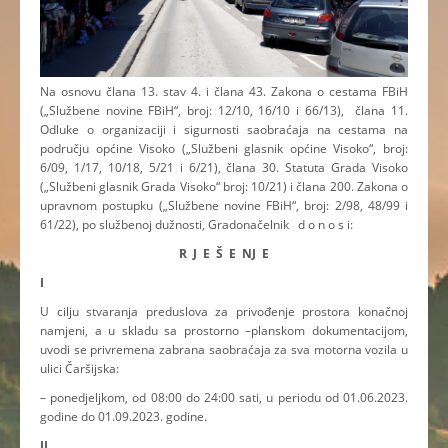
Na osnovu člana 13. stav 4. i člana 43. Zakona o cestama FBiH
(„Službene novine FBiH“, broj: 12/10, 16/10 i 66/13), člana 11.
Odluke o organizaciji i sigurnosti saobraćaja na cestama na
području općine Visoko („Službeni glasnik općine Visoko“, broj:
6/09, 1/17, 10/18, 5/21 i 6/21), člana 30. Statuta Grada Visoko
(„Službeni glasnik Grada Visoko“ broj: 10/21) i člana 200. Zakona o
upravnom postupku („Službene novine FBiH“, broj: 2/98, 48/99 i
61/22), po službenoj dužnosti, Gradonačelnik d o n o s i:
R J E Š E NJ E
I
U cilju stvaranja preduslova za privođenje prostora konačnoj
namjeni, a u skladu sa prostorno –planskom dokumentacijom,
uvodi se privremena zabrana saobraćaja za sva motorna vozila u
ulici Čaršijska:
– ponedjeljkom, od 08:00 do 24:00 sati, u periodu od 01.06.2023.
godine do 01.09.2023. godine.
II