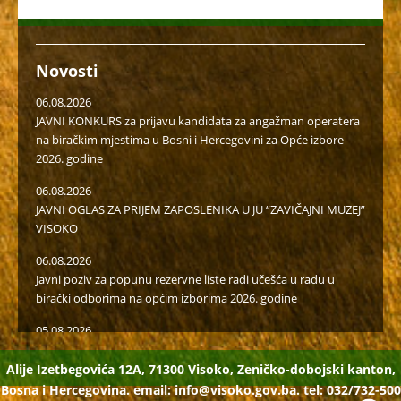
Novosti
06.08.2026
JAVNI KONKURS za prijavu kandidata za angažman operatera
na biračkim mjestima u Bosni i Hercegovini za Opće izbore
2026. godine
06.08.2026
JAVNI OGLAS ZA PRIJEM ZAPOSLENIKA U JU “ZAVIČAJNI MUZEJ”
VISOKO
06.08.2026
Javni poziv za popunu rezervne liste radi učešća u radu u
birački odborima na općim izborima 2026. godine
05.08.2026
Isplaćena novčana podrška za II kvartal proizvođačima
mlijeka i organske proizvodnje
Alije Izetbegovića 12A, 71300 Visoko, Zeničko-dobojski kanton,
Bosna i Hercegovina. email:
info@visoko.gov.ba.
tel: 032/732-500
04.08.2026