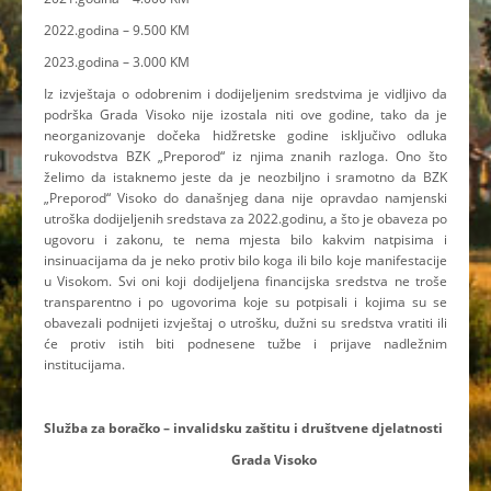
2022.godina – 9.500 KM
2023.godina – 3.000 KM
Iz izvještaja o odobrenim i dodijeljenim sredstvima je vidljivo da
podrška Grada Visoko nije izostala niti ove godine, tako da je
neorganizovanje dočeka hidžretske godine isključivo odluka
rukovodstva BZK „Preporod“ iz njima znanih razloga. Ono što
želimo da istaknemo jeste da je neozbiljno i sramotno da BZK
„Preporod“ Visoko do današnjeg dana nije opravdao namjenski
utroška dodijeljenih sredstava za 2022.godinu, a što je obaveza po
ugovoru i zakonu, te nema mjesta bilo kakvim natpisima i
insinuacijama da je neko protiv bilo koga ili bilo koje manifestacije
u Visokom. Svi oni koji dodijeljena financijska sredstva ne troše
transparentno i po ugovorima koje su potpisali i kojima su se
obavezali podnijeti izvještaj o utrošku, dužni su sredstva vratiti ili
će protiv istih biti podnesene tužbe i prijave nadležnim
institucijama.
Služba za boračko – invalidsku zaštitu i društvene djelatnosti
Grada Visoko