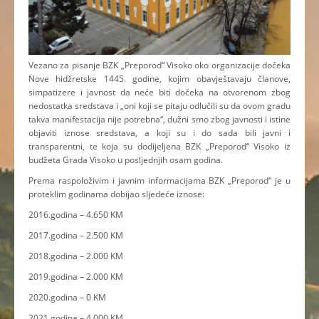
Vezano za pisanje BZK „Preporod“ Visoko oko organizacije dočeka
Nove hidžretske 1445. godine, kojim obavještavaju članove,
simpatizere i javnost da neće biti dočeka na otvorenom zbog
nedostatka sredstava i „oni koji se pitaju odlučili su da ovom gradu
takva manifestacija nije potrebna“, dužni smo zbog javnosti i istine
objaviti iznose sredstava, a koji su i do sada bili javni i
transparentni, te koja su dodijeljena BZK „Preporod“ Visoko iz
budžeta Grada Visoko u posljednjih osam godina.
Prema raspoloživim i javnim informacijama BZK „Preporod“ je u
proteklim godinama dobijao sljedeće iznose:
2016.godina – 4.650 KM
2017.godina – 2.500 KM
2018.godina – 2.000 KM
2019.godina – 2.000 KM
2020.godina – 0 KM
2021.godina – 4.000 KM