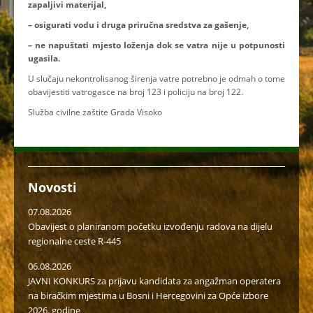
zapaljivi materijal,
– osigurati vodu i druga priručna sredstva za gašenje,
– ne napuštati mjesto loženja dok se vatra nije u potpunosti
ugasila.
U slučaju nekontrolisanog širenja vatre potrebno je odmah o tome
obavijestiti vatrogasce na broj 123 i policiju na broj 122.
Služba civilne zaštite Grada Visoko
Novosti
07.08.2026
Obavijest o planiranom početku izvođenju radova na dijelu
regionalne ceste R-445
06.08.2026
JAVNI KONKURS za prijavu kandidata za angažman operatera
na biračkim mjestima u Bosni i Hercegovini za Opće izbore
2026. godine