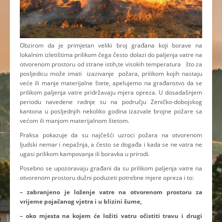
Obzirom da je primjetan veliki broj građana koji borave na
lokalnim izletištima prilikom čega često dolazi do paljenja vatre na
otvorenom prostoru od strane istih,te visokih temperatura što za
posljedicu može imati izazivanje požara, prilikom kojih nastaju
veće ili manje materijalne štete, apelujemo na građanstvo da se
prilikom paljenja vatre pridržavaju mjera opreza. U dosadašnjem
periodu navedene radnje su na području Zeničko-dobojskog
kantona u posljednjih nekoliko godina izazvale brojne požare sa
većom ili manjom materijalnom štetom.
Praksa pokazuje da su najčešći uzroci požara na otvorenom
ljudski nemar i nepažnja, a često se događa i kada se ne vatra ne
ugasi prilikom kampovanja ili boravka u prirodi.
Posebno se upozoravaju građani da su prilikom paljenja vatre na
otvorenom prostoru dužni poduzeti potrebne mjere opreza i to:
– zabranjeno je loženje vatre na otvorenom prostoru za
vrijeme pojačanog vjetra i u blizini šume,
– oko mjesta na kojem će ložiti vatru očistiti travu i drugi