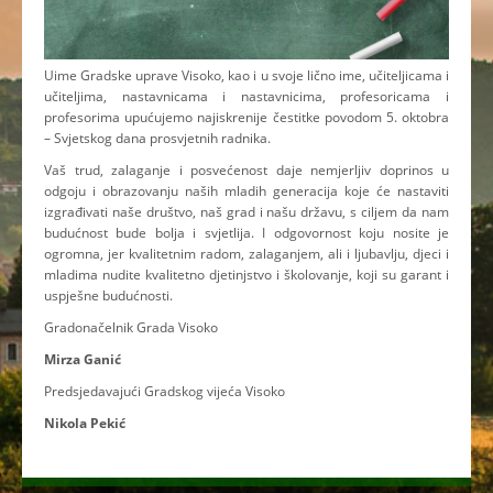
Uime Gradske uprave Visoko, kao i u svoje lično ime, učiteljicama i
učiteljima, nastavnicama i nastavnicima, profesoricama i
profesorima upućujemo najiskrenije čestitke povodom 5. oktobra
– Svjetskog dana prosvjetnih radnika.
Vaš trud, zalaganje i posvećenost daje nemjerljiv doprinos u
odgoju i obrazovanju naših mladih generacija koje će nastaviti
izgrađivati naše društvo, naš grad i našu državu, s ciljem da nam
budućnost bude bolja i svjetlija. I odgovornost koju nosite je
ogromna, jer kvalitetnim radom, zalaganjem, ali i ljubavlju, djeci i
mladima nudite kvalitetno djetinjstvo i školovanje, koji su garant i
uspješne budućnosti.
Gradonačelnik Grada Visoko
Mirza Ganić
Predsjedavajući Gradskog vijeća Visoko
Nikola Pekić