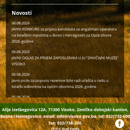
Novosti
06.08.2026
JAVNI KONKURS za prijavu kandidata za angažman operatera
na biračkim mjestima u Bosni i Hercegovini za Opće izbore
2026. godine
06.08.2026
JAVNI OGLAS ZA PRIJEM ZAPOSLENIKA U JU “ZAVIČAJNI MUZEJ”
VISOKO
06.08.2026
Javni poziv za popunu rezervne liste radi učešća u radu u
birački odborima na općim izborima 2026. godine
05.08.2026
Isplaćena novčana podrška za II kvartal proizvođačima
mlijeka i organske proizvodnje
Alije Izetbegovića 12A, 71300 Visoko, Zeničko-dobojski kanton,
Bosna i Hercegovina. email:
info@visoko.gov.ba.
tel: 032/732-500
04.08.2026
fax: 032/738-330
VISOKO JE GRAD INVESTICIJA, NOVIH RADNIH MJESTA I
2019
© Grad Visoko