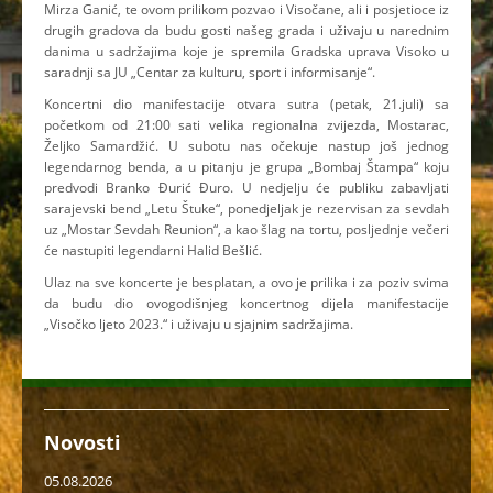
Mirza Ganić, te ovom prilikom pozvao i Visočane, ali i posjetioce iz
drugih gradova da budu gosti našeg grada i uživaju u narednim
danima u sadržajima koje je spremila Gradska uprava Visoko u
saradnji sa JU „Centar za kulturu, sport i informisanje“.
Koncertni dio manifestacije otvara sutra (petak, 21.juli) sa
početkom od 21:00 sati velika regionalna zvijezda, Mostarac,
Željko Samardžić. U subotu nas očekuje nastup još jednog
legendarnog benda, a u pitanju je grupa „Bombaj Štampa“ koju
predvodi Branko Đurić Đuro. U nedjelju će publiku zabavljati
sarajevski bend „Letu Štuke“, ponedjeljak je rezervisan za sevdah
uz „Mostar Sevdah Reunion“, a kao šlag na tortu, posljednje večeri
će nastupiti legendarni Halid Bešlić.
Ulaz na sve koncerte je besplatan, a ovo je prilika i za poziv svima
da budu dio ovogodišnjeg koncertnog dijela manifestacije
„Visočko ljeto 2023.“ i uživaju u sjajnim sadržajima.
Novosti
05.08.2026