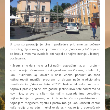
U toku su postavljanje bine i posljednje pripreme za početak
muzičkog dijela ovogodišnje manifestacije „Visočko ljeto“, koja će
po broju i imenima izvođača biti najbolja i najkvalitetnija u historiji
održavanja.
– Sretni smo da smo u prilici našim sugrađanima, ali i brojnim
gostima koje očekujemo iz svih gradova oko Visokog, cijele BiH,
kao i turistima koji dolaze u naše Visoko, ponuditi do sada
najkvalitetniji muzički program u sklopu naše tradicionalne
manifestacije „Visočko ljeto 2023.“. Nakon iskoraka koji smo
napravili prošle godine, ove godine ljestvicu kvalitete podižemo na
novi nivo, a sve s ciljem da našim sugrađanima ponudimo
najkvalitetnije programe, ali i da naše Visoko predstavimo u
najboljem mogućem svjetlu i postavimo ga kao koncerti centar
naše regije u narednih nekoliko dana. – kazao je gradonačelnik