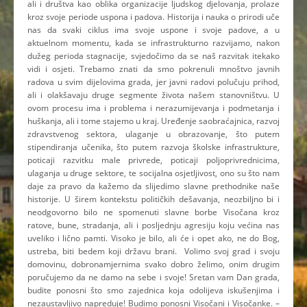
ali i društva kao oblika organizacije ljudskog djelovanja, prolaze
kroz svoje periode uspona i padova. Historija i nauka o prirodi uče
nas da svaki ciklus ima svoje uspone i svoje padove, a u
aktuelnom momentu, kada se infrastrukturno razvijamo, nakon
dužeg perioda stagnacije, svjedočimo da se naš razvitak itekako
vidi i osjeti. Trebamo znati da smo pokrenuli mnoštvo javnih
radova u svim dijelovima grada, jer javni radovi polučuju prihod,
ali i olakšavaju druge segmente života našem stanovništvu. U
ovom procesu ima i problema i nerazumijevanja i podmetanja i
huškanja, ali i tome stajemo u kraj. Uređenje saobraćajnica, razvoj
zdravstvenog sektora, ulaganje u obrazovanje, što putem
stipendiranja učenika, što putem razvoja školske infrastrukture,
poticaji razvitku male privrede, poticaji poljoprivrednicima,
ulaganja u druge sektore, te socijalna osjetljivost, ono su što nam
daje za pravo da kažemo da slijedimo slavne prethodnike naše
historije. U širem kontekstu političkih dešavanja, neozbiljno bi i
neodgovorno bilo ne spomenuti slavne borbe Visočana kroz
ratove, bune, stradanja, ali i posljednju agresiju koju većina nas
uveliko i lično pamti. Visoko je bilo, ali će i opet ako, ne do Bog,
ustreba, biti bedem koji državu brani. Volimo svoj grad i svoju
domovinu, dobronamjernima svako dobro želimo, onim drugim
poručujemo da ne damo na sebe i svoje! Sretan vam Dan grada,
budite ponosni što smo zajednica koja odolijeva iskušenjima i
nezaustavljivo napreduje! Budimo ponosni Visočani i Visočanke. –