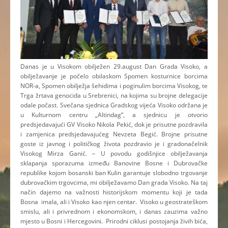
Danas je u Visokom obilježen 29.august Dan Grada Visoko, a
obilježavanje je počelo obilaskom Spomen kosturnice borcima
NOR-a, Spomen obilježja šehidima i poginulim borcima Visokog, te
Trga žrtava genocida u Srebrenici, na kojima su brojne delegacije
odale počast. Svečana sjednica Gradskog vijeća Visoko održana je
u Kulturnom centru „Altindag“, a sjednicu je otvorio
predsjedavajući GV Visoko Nikola Pekić, dok je prisutne pozdravila
i zamjenica predsjedavajućeg Nevzeta Begić. Brojne prisutne
goste iz javnog i političkog života pozdravio je i gradonačelnik
Visokog Mirza Ganić. – U povodu godišnjice obilježavanja
sklapanja sporazuma između Banovine Bosne i Dubrovačke
republike kojom bosanski ban Kulin garantuje slobodno trgovanje
dubrovačkim trgovcima, mi obilježavamo Dan grada Visoko. Na taj
način dajemo na važnosti historijskom momentu koji je tada
Bosna imala, ali i Visoko kao njen centar. Visoko u geostrateškom
smislu, ali i privrednom i ekonomskom, i danas zauzima važno
mjesto u Bosni i Hercegovini. Prirodni ciklusi postojanja živih bića,