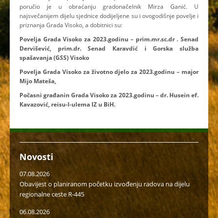
poručio je u obraćanju gradonačelnik Mirza Ganić. U
najsvečanijem dijelu sjednice dodijeljene su i ovogodišnje povelje i
priznanja Grada Visoko, a dobitnici su:
Povelja Grada Visoko za 2023.godinu – prim.mr.sc.dr . Senad
Dervišević, prim.dr. Senad Karavdić i Gorska služba
spašavanja (GSS) Visoko
Povelja Grada Visoko za životno djelo za 2023.godinu – major
Mijo Mateša,
Počasni građanin Grada Visoko za 2023.godinu – dr. Husein ef.
Kavazović, reisu-l-ulema IZ u BiH.
Novosti
07.08.2026
Obavijest o planiranom početku izvođenju radova na dijelu
regionalne ceste R-445
06.08.2026