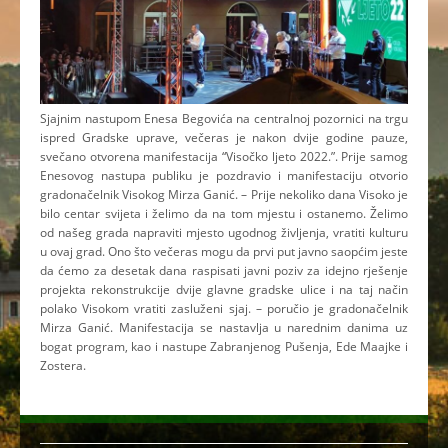
Sjajnim nastupom Enesa Begovića na centralnoj pozornici na trgu
ispred Gradske uprave, večeras je nakon dvije godine pauze,
svečano otvorena manifestacija “Visočko ljeto 2022.”. Prije samog
Enesovog nastupa publiku je pozdravio i manifestaciju otvorio
gradonačelnik Visokog Mirza Ganić. – Prije nekoliko dana Visoko je
bilo centar svijeta i želimo da na tom mjestu i ostanemo. Želimo
od našeg grada napraviti mjesto ugodnog življenja, vratiti kulturu
u ovaj grad. Ono što večeras mogu da prvi put javno saopćim jeste
da ćemo za desetak dana raspisati javni poziv za idejno rješenje
projekta rekonstrukcije dvije glavne gradske ulice i na taj način
polako Visokom vratiti zasluženi sjaj. – poručio je gradonačelnik
Mirza Ganić. Manifestacija se nastavlja u narednim danima uz
bogat program, kao i nastupe Zabranjenog Pušenja, Ede Maajke i
Zostera.