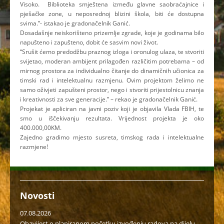
Visoko. Biblioteka smještena između glavne saobraćajnice i
pješačke zone, u neposrednoj blizini škola, biti će dostupna
svima.”- istakao je gradonačelnik Ganić.
Dosadašnje neiskorišteno prizemlje zgrade, koje je godinama bilo
napušteno i zapušteno, dobit će sasvim novi život.
“Srušit ćemo predodžbu praznog izloga i oronulog ulaza, te stvoriti
svijetao, moderan ambijent prilagođen različitim potrebama – od
mirnog prostora za individualno čitanje do dinamičnih učionica za
timski rad i intelektualnu razmjenu. Ovim projektom želimo ne
samo oživjeti zapušteni prostor, nego i stvoriti prijestolnicu znanja
i kreativnosti za sve generacije.” – rekao je gradonačelnik Ganić.
Projekat je apliciran na javni poziv koji je objavila Vlada FBIH, te
smo u iščekivanju rezultata. Vrijednost projekta je oko
400.000,00KM.
Zajedno gradimo mjesto susreta, timskog rada i intelektualne
razmjene!
Novosti
07.08.2026
Obavijest o planiranom početku izvođenju radova na dijelu