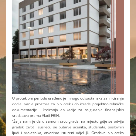
U proteklom periodu urađeno je mnogo od sastanaka za iniciranja
dodjeljivanje prostora za biblioteku do izrade projektno-tehničke
dokumentacije i kreiranja aplikacije za osiguranje finansijskih
sredstava prema Vladi FBIH.
“Želja nam je da u samom srcu grada, na mjestu gdje se odvija
gradski život i susreću se putanje učenika, studenata, poslovnih
ljudi i prolaznika, otvorimo istureni odjel JU Gradska biblioteka