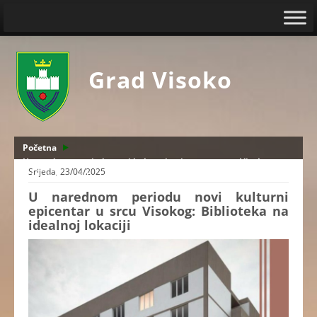
Grad Visoko
Početna
U narednom periodu novi kulturni epicentar u srcu Visokog:
Srijeda, 23/04/2025
Biblioteka na idealnoj lokaciji
U narednom periodu novi kulturni
epicentar u srcu Visokog: Biblioteka na
idealnoj lokaciji