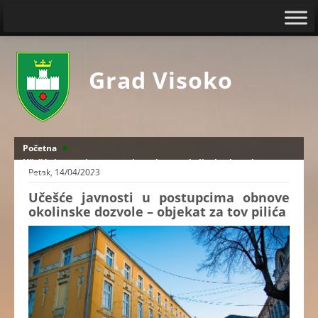
Grad Visoko
Početna
Učešće javnosti u postupcima obnove okolinske dozvole -
Petak, 14/04/2023
objekat za tov pilića
Učešće javnosti u postupcima obnove
okolinske dozvole – objekat za tov pilića