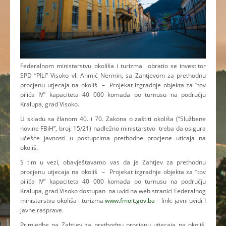
Federalnom ministarstvu okoliša i turizma obratio se investitor
SPD “PILI” Visoko vl. Ahmić Nermin, sa Zahtjevom za prethodnu
procjenu utjecaja na okoliš – Projekat izgradnje objekta za “tov
pilića IV” kapaciteta 40 000 komada po turnusu na području
Kralupa, grad Visoko.
U skladu sa članom 40. i 70. Zakona o zaštiti okoliša (“Službene
novine FBiH”, broj: 15/21) nadležno ministarstvo treba da osigura
učešće javnosti u postupcima prethodne procjene uticaja na
okoliš.
S tim u vezi, obavještavamo vas da je Zahtjev za prethodnu
procjenu utjecaja na okoliš – Projekat izgradnje objekta za “tov
pilića IV” kapaciteta 40 000 komada po turnusu na području
Kralupa, grad Visoko dostupan na uvid na web stranici Federalnog
ministarstva okoliša i turizma
www.fmoit.gov.ba
– link: javni uvidi I
javne rasprave.
Primjedbe na Zahtjev za prethodnu procjenu utjecaja na okoliš