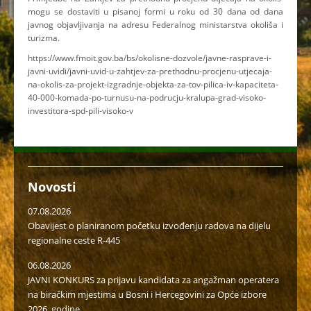
mogu se dostaviti u pisanoj formi u roku od 30 dana od dana
javnog objavljivanja na adresu Federalnog ministarstva okoliša i
turizma.
https://www.fmoit.gov.ba/bs/okolisne-dozvole/javne-rasprave-i-
javni-uvidi/javni-uvid-u-zahtjev-za-prethodnu-procjenu-utjecaja-
na-okolis-za-projekt-izgradnje-objekta-za-tov-pilica-iv-kapaciteta-
40-000-komada-po-turnusu-na-podrucju-kralupa-grad-visoko-
investitora-spd-pili-visoko-v
Novosti
07.08.2026
Obavijest o planiranom početku izvođenju radova na dijelu
regionalne ceste R-445
06.08.2026
JAVNI KONKURS za prijavu kandidata za angažman operatera
na biračkim mjestima u Bosni i Hercegovini za Opće izbore
2026. godine