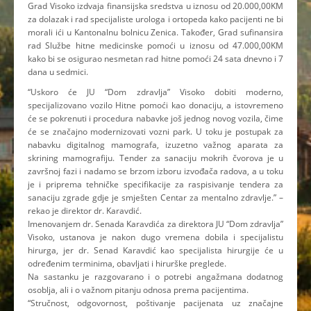
Grad Visoko izdvaja finansijska sredstva u iznosu od 20.000,00KM
za dolazak i rad specijaliste urologa i ortopeda kako pacijenti ne bi
morali ići u Kantonalnu bolnicu Zenica. Također, Grad sufinansira
rad Službe hitne medicinske pomoći u iznosu od 47.000,00KM
kako bi se osigurao nesmetan rad hitne pomoći 24 sata dnevno i 7
dana u sedmici.
“Uskoro će JU “Dom zdravlja” Visoko dobiti moderno,
specijalizovano vozilo Hitne pomoći kao donaciju, a istovremeno
će se pokrenuti i procedura nabavke još jednog novog vozila, čime
će se značajno modernizovati vozni park. U toku je postupak za
nabavku digitalnog mamografa, izuzetno važnog aparata za
skrining mamografiju. Tender za sanaciju mokrih čvorova je u
završnoj fazi i nadamo se brzom izboru izvođača radova, a u toku
je i priprema tehničke specifikacije za raspisivanje tendera za
sanaciju zgrade gdje je smješten Centar za mentalno zdravlje.” –
rekao je direktor dr. Karavdić.
Imenovanjem dr. Senada Karavdića za direktora JU “Dom zdravlja”
Visoko, ustanova je nakon dugo vremena dobila i specijalistu
hirurga, jer dr. Senad Karavdić kao specijalista hirurgije će u
određenim terminima, obavljati i hirurške preglede.
Na sastanku je razgovarano i o potrebi angažmana dodatnog
osoblja, ali i o važnom pitanju odnosa prema pacijentima.
“Stručnost, odgovornost, poštivanje pacijenata uz značajne