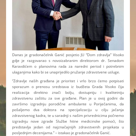
Danas je gradonačelnik Ganić posjetio JU “Dom zdravlja” Visoko
gdje je razgovarao s novoizabranim direktorom dr. Senadom
Karavdićem o planovima rada za naredni period i potrebnim
ulaganjima kako bi se unaprijedilo pružanje zdravstvene usluge.
“Zdravlje naših građana je prioritet i vrlo brzo ćemo potpisati
sporazum o prenosu sredstava iz budžeta Grada Visoko čija
realizacija direktno znači bolju, dostupniju i kvalitetniju
zdravstvenu zaštitu za sve građane. Plan je u ovoj godini da
završimo izgradnju porodične ambulante u Poriječanima, da
pošaljemo dva doktora na specijalizaciju u cilju jačanja
zdravstvenog kadra, te u saradnji s našim privrednicima počnemo
izgradnju nove zgrade Službe hitne medicinske pomoći, što
predstavlja jedan od najznačajnijih zdravstvenih projekata u
posljednjim decenijama.” – istakao je gradonačelnik Ganić.