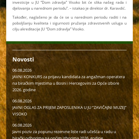
investicije u JU “Dom zdravlja” Visoko bit će slika našeg rada i
djelovanja u narednom periodu”. – istakao je direktor dr. Karavdić.
Također, naglašeno je da će se u narednom periodu raditi i na
poboljšanju kvaliteta i sigurnosti pružanja zdravstvenih usluga u
cilju akreditacije JU “Dom zdravlja” Visoko.
Novosti
06.08.2026
JAVNI KONKURS za prijavu kandidata za angažman operatera
na biračkim mjestima u Bosni i Hercegovini za Opće izbore
2026. godine
06.08.2026
JAVNI OGLAS ZA PRIJEM ZAPOSLENIKA U JU “ZAVIČAJNI MUZEJ”
VISOKO
06.08.2026
Javni poziv za popunu rezervne liste radi učešća u radu u
birački odborima na općim izborima 2026. godine