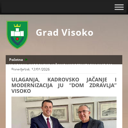
Grad Visoko
Početna
ULAGANJA, KADROVSKO JAČANJE I MODERNIZACIJA JU "DOM
Ponedjeljak, 12/01/2026
ZDRAVLJA" VISOKO
ULAGANJA, KADROVSKO JAČANJE I
MODERNIZACIJA JU “DOM ZDRAVLJA”
VISOKO