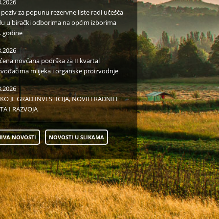
8.2026
i poziv za popunu rezervne liste radi učešća
du u birački odborima na općim izborima
. godine
8.2026
aćena novčana podrška za II kvartal
zvođačima mlijeka i organske proizvodnje
8.2026
KO JE GRAD INVESTICIJA, NOVIH RADNIH
TA I RAZVOJA
IVA NOVOSTI
NOVOSTI U SLIKAMA