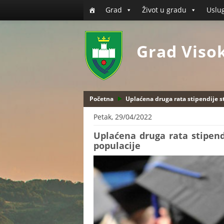
Grad
Život u gradu
Uslu
Grad Viso
Početna
Uplaćena druga rata stipendije 
Petak, 29/04/2022
Uplaćena druga rata stipen
populacije