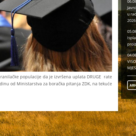
06.0
Javn
u ra
2026
05.0
Ispl
proi
04.0
VISO
MJES
branilačke populacije da je izvršena uplata DRUGE rate
inu od Ministarstva za boračka pitanja ZDK, na tekuće
ARH