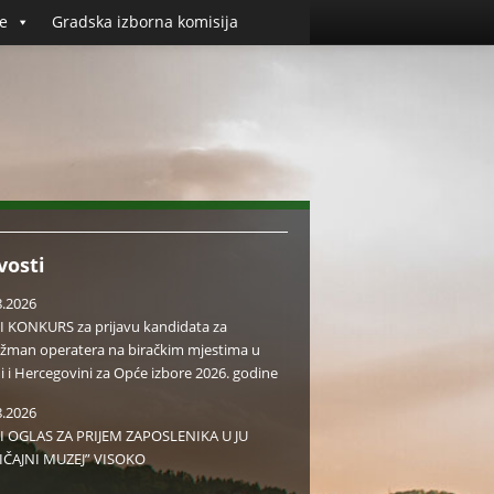
e
Gradska izborna komisija
vosti
8.2026
I KONKURS za prijavu kandidata za
žman operatera na biračkim mjestima u
i i Hercegovini za Opće izbore 2026. godine
8.2026
I OGLAS ZA PRIJEM ZAPOSLENIKA U JU
IČAJNI MUZEJ” VISOKO