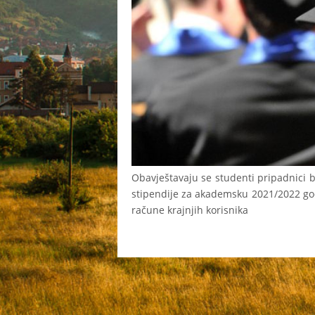
Obavještavaju se studenti pripadnici 
stipendije za akademsku 2021/2022 god
račune krajnjih korisnika