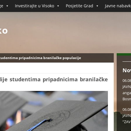
ge
Investirajte u Visoko
Posjetite Grad
Javne nabavk
ko
studentima pripadnicima branilačke populacije
No
dije studentima pripadnicima branilačke
06.0
JAVN
anga
Bosn
06.0
JAVN
“ZAV