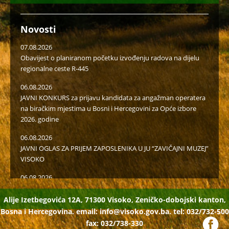
Novosti
07.08.2026
Obavijest o planiranom početku izvođenju radova na dijelu
regionalne ceste R-445
06.08.2026
JAVNI KONKURS za prijavu kandidata za angažman operatera
na biračkim mjestima u Bosni i Hercegovini za Opće izbore
2026. godine
06.08.2026
JAVNI OGLAS ZA PRIJEM ZAPOSLENIKA U JU “ZAVIČAJNI MUZEJ”
VISOKO
06.08.2026
Javni poziv za popunu rezervne liste radi učešća u radu u
birački odborima na općim izborima 2026. godine
Alije Izetbegovića 12A, 71300 Visoko, Zeničko-dobojski kanton,
Bosna i Hercegovina. email:
info@visoko.gov.ba.
tel: 032/732-500
05.08.2026
fax: 032/738-330
Isplaćena novčana podrška za II kvartal proizvođačima