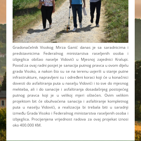
Gradonačelnik Visokog Mirza Ganić danas je sa saradnicima i
predstavnicima Federalnog ministarstva raseljenih osoba i
izbjeglica obišao naselje Vidovići u Mjesnoj zajednici Kralupi.
Povod za ovaj radni posjet je sanacija putnog pravca u ovom dijelu
grada Visoko, a nakon što su se na terenu uvjerili u stanje putne
infrastrukture, napravljeni su i određeni koraci koji će u konačnici
dovesti do asfaltiranja puta u naselju Vidovići i to sve do mjesnog
mekteba, ali i do sanacije i asfaltiranja dosadašnjeg postojećeg
putnog pravca koji je u velikoj mjeri oštećen. Ovim velikim
projektom bit će obuhvaćena sanacija i asfaltiranje kompletnog
puta u naselju Vidovići, a realizacija bi trebala biti u saradnji
između Grada Visoko i Federalnog ministarstva raseljenih osoba i
izbjeglica. Procijenjena vrijednost radova za ovaj projekat iznosi
oko 400.000 KM.