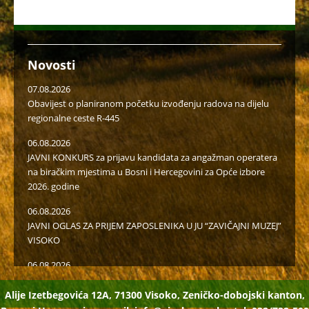
Novosti
07.08.2026
Obavijest o planiranom početku izvođenju radova na dijelu
regionalne ceste R-445
06.08.2026
JAVNI KONKURS za prijavu kandidata za angažman operatera
na biračkim mjestima u Bosni i Hercegovini za Opće izbore
2026. godine
06.08.2026
JAVNI OGLAS ZA PRIJEM ZAPOSLENIKA U JU “ZAVIČAJNI MUZEJ”
VISOKO
06.08.2026
Javni poziv za popunu rezervne liste radi učešća u radu u
birački odborima na općim izborima 2026. godine
Alije Izetbegovića 12A, 71300 Visoko, Zeničko-dobojski kanton,