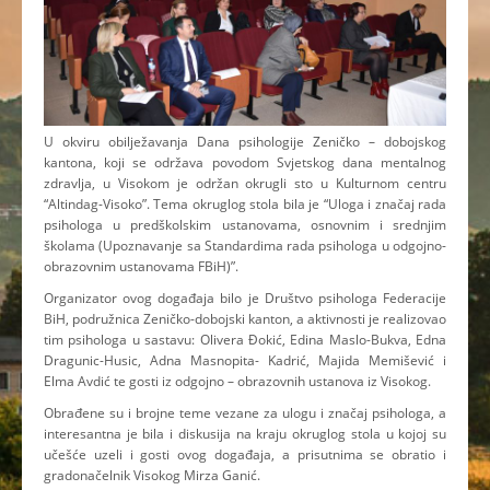
U okviru obilježavanja Dana psihologije Zeničko – dobojskog
kantona, koji se održava povodom Svjetskog dana mentalnog
zdravlja, u Visokom je održan okrugli sto u Kulturnom centru
“Altindag-Visoko”. Tema okruglog stola bila je “Uloga i značaj rada
psihologa u predškolskim ustanovama, osnovnim i srednjim
školama (Upoznavanje sa Standardima rada psihologa u odgojno-
obrazovnim ustanovama FBiH)”.
Organizator ovog događaja bilo je Društvo psihologa Federacije
BiH, podružnica Zeničko-dobojski kanton, a aktivnosti je realizovao
tim psihologa u sastavu: Olivera Đokić, Edina Maslo-Bukva, Edna
Dragunic-Husic, Adna Masnopita- Kadrić, Majida Memišević i
Elma Avdić te gosti iz odgojno – obrazovnih ustanova iz Visokog.
Obrađene su i brojne teme vezane za ulogu i značaj psihologa, a
interesantna je bila i diskusija na kraju okruglog stola u kojoj su
učešće uzeli i gosti ovog događaja, a prisutnima se obratio i
gradonačelnik Visokog Mirza Ganić.