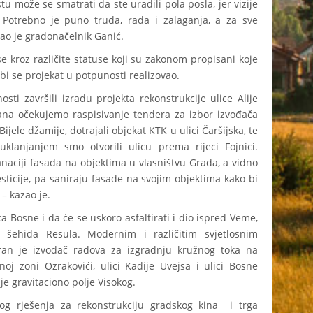
u može se smatrati da ste uradili pola posla, jer vizije
 Potrebno je puno truda, rada i zalaganja, a za sve
ao je gradonačelnik Ganić.
se kroz različite statuse koji su zakonom propisani koje
bi se projekat u potpunosti realizovao.
i završili izradu projekta rekonstrukcije ulice Alije
 dana očekujemo raspisivanje tendera za izbor izvođača
ijele džamije, dotrajali objekat KTK u ulici Čaršijska, te
klanjanjem smo otvorili ulicu prema rijeci Fojnici.
naciji fasada na objektima u vlasništvu Grada, a vidno
sticije, pa saniraju fasade na svojim objektima kako bi
 – kazao je.
aca Bosne i da će se uskoro asfaltirati i dio ispred Veme,
a šehida Resula. Modernim i različitim svjetlosnim
ran je izvođač radova za izgradnju kružnog toka na
oj zoni Ozrakovići, ulici Kadije Uvejsa i ulici Bosne
e gravitaciono polje Visokog.
og rješenja za rekonstrukciju gradskog kina i trga