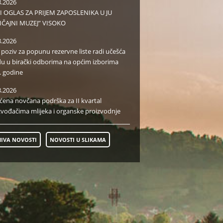
8.2026
I OGLAS ZA PRIJEM ZAPOSLENIKA U JU
IČAJNI MUZEJ” VISOKO
8.2026
i poziv za popunu rezervne liste radi učešća
du u birački odborima na općim izborima
. godine
8.2026
aćena novčana podrška za II kvartal
zvođačima mlijeka i organske proizvodnje
IVA NOVOSTI
NOVOSTI U SLIKAMA