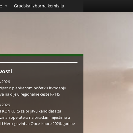
e
Gradska izborna komisija
vosti
8.2026
ijest o planiranom početku izvođenju
va na dijelu regionalne ceste R-445
8.2026
I KONKURS za prijavu kandidata za
žman operatera na biračkim mjestima u
i i Hercegovini za Opće izbore 2026. godine