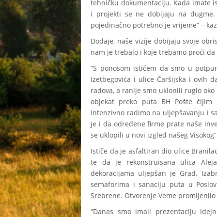
tehničku dokumentaciju. Kada imate ist
i projekti se ne dobijaju na dugme.
pojedinačno potrebno je vrijeme” – kaz
Dodaje, naše vizije dobijaju svoje obri
nam je trebalo i koje trebamo proći da 
“S ponosom ističem da smo u potpunost
Izetbegovića i ulice Čaršijska i ovih
radova, a ranije smo uklonili ruglo oko B
objekat preko puta BH Pošte čijim u
Intenzivno radimo na uljepšavanju i sa
je i da određene firme prate naše inve
se uklopili u novi izgled našeg Visokog”
Ističe da je asfaltiran dio ulice Branil
te da je rekonstruisana ulica Alej
dekoracijama uljepšan je Grad. Izab
semaforima i sanaciju puta u Poslovn
Srebrene. Otvorenje Veme promijenilo j
“Danas smo imali prezentaciju idejn