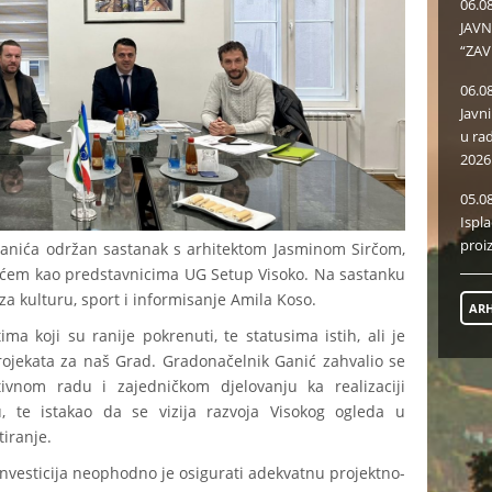
06.0
JAVN
“ZAV
06.0
Javn
u ra
2026
05.0
Ispl
proi
anića održan sastanak s arhitektom Jasminom Sirčom,
ćem kao predstavnicima UG Setup Visoko. Na sastanku
 za kulturu, sport i informisanje Amila Koso.
ARH
a koji su ranije pokrenuti, te statusima istih, ali je
projekata za naš Grad. Gradonačelnik Ganić zahvalio se
vnom radu i zajedničkom djelovanju ka realizaciji
, te istakao da se vizija razvoja Visokog ogleda u
tiranje.
 investicija neophodno je osigurati adekvatnu projektno-