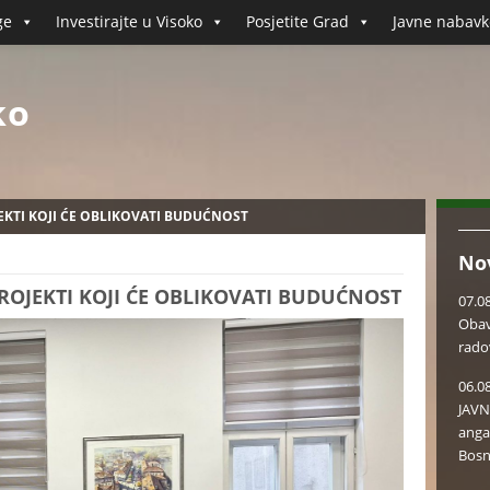
ge
Investirajte u Visoko
Posjetite Grad
Javne nabavk
ko
JEKTI KOJI ĆE OBLIKOVATI BUDUĆNOST
No
PROJEKTI KOJI ĆE OBLIKOVATI BUDUĆNOST
07.0
Obav
rado
06.0
JAVN
anga
Bosn