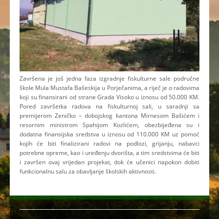
Završena je još jedna faza izgradnje fiskulturne sale područne
škole Mula Mustafa Bašeskija u Porječanima, a riječ je o radovima
koji su finansirani od strane Grada Visoko u iznosu od 50.000 KM.
Pored završetka radova na fiskulturnoj sali, u saradnji sa
premijerom Zeničko – dobojskog kantona Mirnesom Bašićem i
resornim ministrom Spahijom Kozlićem, obezbijeđena su i
dodatna finansijska sredstva u iznosu od 110.000 KM uz pomoć
kojih će biti finalizirani radovi na podlozi, grijanju, nabavci
potrebne opreme, kao i uređenju dvorišta, a tim sredstvima će biti
i završen ovaj vrijedan projekat, dok će učenici napokon dobiti
funkcionalnu salu za obavljanje školskih aktivnosti.