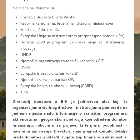
Najznačajniji donatori su:
Sredstva Budžeta Grada Visoko
Resorna kantonalna, federalna i državna ministarstva
Fond za zaštitu okoliša
Evropska Unija sa instrumentom pretpristupne pomoći (IPA)
Horizon 2020 je program Evropske unije za istraživanje i
inovacije
UNDP
Njemačka organizacija za tehničku saradnju GIZ
USAID
Evropsku investicionu banku (EIB),
Njemačka razvojna banka (KfW),
Evropska banka za obnovu i razvoj (EBRD)
TIKA
Direktorij donatora u BiH je jedinstven alat koji će
organizacijama civilnog društva i institucijama pomoći da na
jednom mjestu nađu informacije o različitim programima,
aktivnostima i geografskom području koje određeni donatori
finansiraju, rokovima za prijave, kriterijima podobnosti i
načinima apliciranja. Direktorij daje pregled kontakt detalja
ureda donatora u BiH i/ili svijetu koji finansiraju aktivnosti u