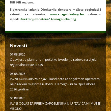
BiH i/ili regionu.
Elektronsko izdanje Direktorija donatora možete pogledati i
skinuti sa stranice
www.snagalokalnog.ba
odnosno
ispod:
Direktorij-donatora-14-Snaga-lokalnog
Novosti
07.08.2026
Obavijest o planiranom početku izvođenju radova na dijelu
regionalne ceste R-445
06.08.2026
JAVNI KONKURS za prijavu kandidata za angažman operatera
na biračkim mjestima u Bosni i Hercegovini za Opće izbore
2026. godine
06.08.2026
JAVNI OGLAS ZA PRIJEM ZAPOSLENIKA U JU “ZAVIČAJNI MUZEJ”
VISOKO