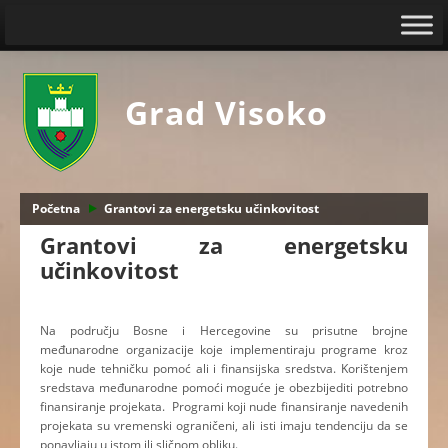
Grad Visoko
Početna
Grantovi za energetsku učinkovitost
Grantovi za energetsku
učinkovitost
Na području Bosne i Hercegovine su prisutne brojne
međunarodne organizacije koje implementiraju programe kroz
koje nude tehničku pomoć ali i finansijska sredstva. Korištenjem
sredstava međunarodne pomoći moguće je obezbijediti potrebno
finansiranje projekata. Programi koji nude finansiranje navedenih
projekata su vremenski ograničeni, ali isti imaju tendenciju da se
ponavljaju u istom ili sličnom obliku.