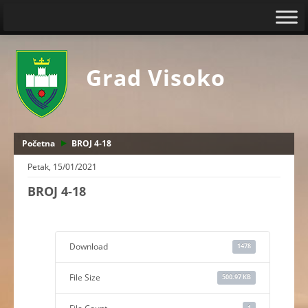
Grad Visoko
Početna
BROJ 4-18
Petak, 15/01/2021
BROJ 4-18
Download
1478
File Size
500.97 KB
1