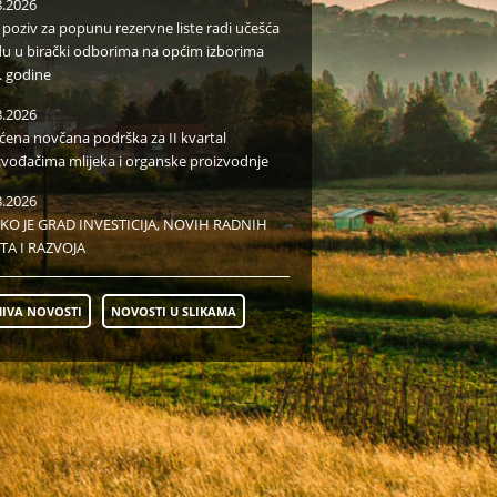
8.2026
i poziv za popunu rezervne liste radi učešća
du u birački odborima na općim izborima
. godine
8.2026
aćena novčana podrška za II kvartal
zvođačima mlijeka i organske proizvodnje
8.2026
KO JE GRAD INVESTICIJA, NOVIH RADNIH
TA I RAZVOJA
IVA NOVOSTI
NOVOSTI U SLIKAMA