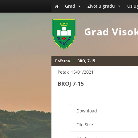
Grad
Život u gradu
Uslu
Grad Viso
Početna
BROJ 7-15
Petak, 15/01/2021
BROJ 7-15
Download
File Size