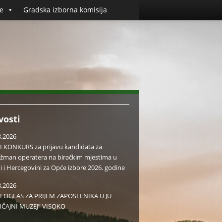
e
Gradska izborna komisija
vosti
8.2026
I KONKURS za prijavu kandidata za
žman operatera na biračkim mjestima u
i i Hercegovini za Opće izbore 2026. godine
8.2026
I OGLAS ZA PRIJEM ZAPOSLENIKA U JU
IČAJNI MUZEJ” VISOKO