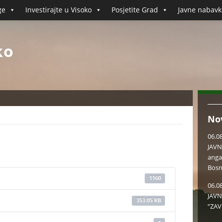
ge
Investirajte u Visoko
Posjetite Grad
Javne nabavk
ko
No
06.0
JAVN
anga
Bosn
1160
06.0
JAVN
353.05 KB
“ZAV