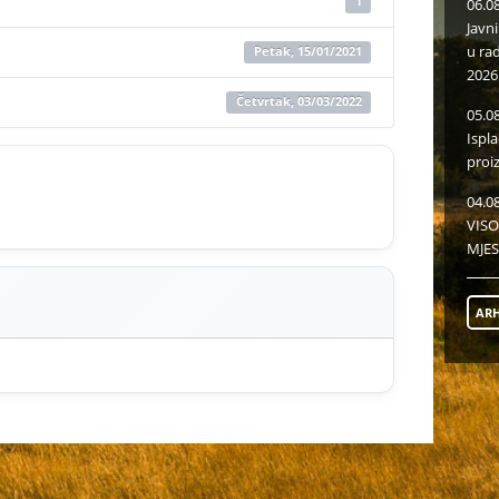
1
06.0
Javn
u ra
Petak, 15/01/2021
2026
Četvrtak, 03/03/2022
05.0
Ispl
proi
04.0
VISO
MJES
ARH