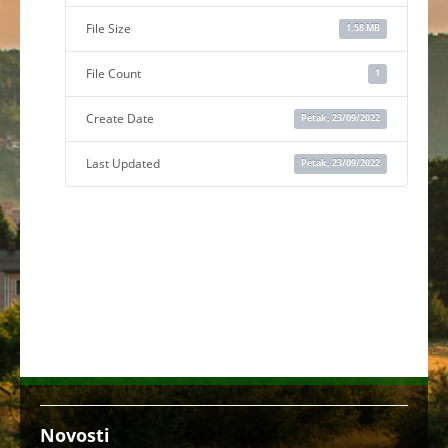
File Size
1.58 MB
File Count
1
Create Date
Petak, 23/09/2022
Last Updated
Petak, 23/09/2022
Novosti