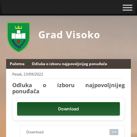
Grad Visoko
Početna
Odluka o izboru najpovoljnijeg ponuđača
Petak, 23/09/2022
Odluka o izboru najpovoljnijeg
ponuđača
Download
Download
934