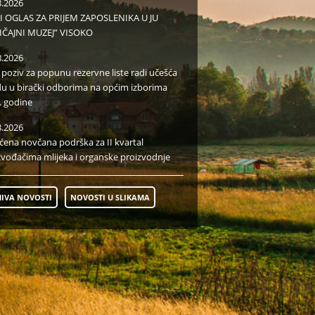
8.2026
I OGLAS ZA PRIJEM ZAPOSLENIKA U JU
IČAJNI MUZEJ” VISOKO
8.2026
i poziv za popunu rezervne liste radi učešća
du u birački odborima na općim izborima
. godine
8.2026
aćena novčana podrška za II kvartal
zvođačima mlijeka i organske proizvodnje
IVA NOVOSTI
NOVOSTI U SLIKAMA