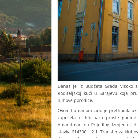
Danas je iz Budžeta Grada Visoko 
Roditeljskoj kući u Sarajevu koja pr
njihove porodice.
Ovom humanom činu je prethodila aktiv
započela u februaru prošle godine 
Amandman na Prijedlog Izmjena i d
stavka 614300 1.2.1. Transfer za klubo