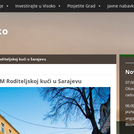
ge
Investirajte u Visoko
Posjetite Grad
Javne nabavk
ko
diteljskoj kući u Sarajevu
No
M Roditeljskoj kući u Sarajevu
07.0
Obav
rado
06.0
JAVN
anga
Bosn