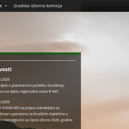
e
Gradska izborna komisija
vosti
8.2026
ijest o planiranom početku izvođenju
va na dijelu regionalne ceste R-445
8.2026
I KONKURS za prijavu kandidata za
žman operatera na biračkim mjestima u
i i Hercegovini za Opće izbore 2026. godine