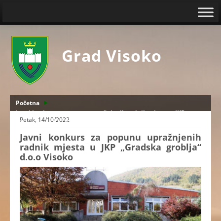
Grad Visoko
Početna
Javni konkurs za popunu upražnjenih radnik mjesta u JKP
Petak, 14/10/2022
„Gradska groblja“ d.o.o Visoko
Javni konkurs za popunu upražnjenih
radnik mjesta u JKP „Gradska groblja“
d.o.o Visoko