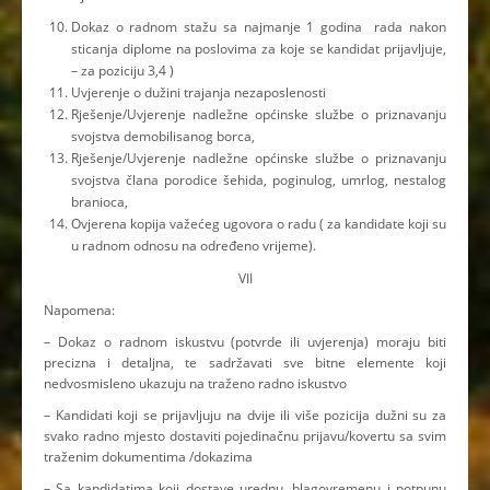
Dokaz o radnom stažu sa najmanje 1 godina rada nakon
sticanja diplome na poslovima za koje se kandidat prijavljuje,
– za poziciju 3,4 )
Uvjerenje o dužini trajanja nezaposlenosti
Rješenje/Uvjerenje nadležne općinske službe o priznavanju
svojstva demobilisanog borca,
Rješenje/Uvjerenje nadležne općinske službe o priznavanju
svojstva člana porodice šehida, poginulog, umrlog, nestalog
branioca,
Ovjerena kopija važećeg ugovora o radu ( za kandidate koji su
u radnom odnosu na određeno vrijeme).
VII
Napomena:
– Dokaz o radnom iskustvu (potvrde ili uvjerenja) moraju biti
precizna i detaljna, te sadržavati sve bitne elemente koji
nedvosmisleno ukazuju na traženo radno iskustvo
– Kandidati koji se prijavljuju na dvije ili više pozicija dužni su za
svako radno mjesto dostaviti pojedinačnu prijavu/kovertu sa svim
traženim dokumentima /dokazima
– Sa kandidatima koji dostave urednu, blagovremenu i potpunu