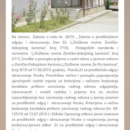
Na osnovu Zakona o radu br. 26/16 , Zakona o predškolskom
odgoju i obrazovanju član 32. („Službene novine Zeničko-
dobojskog kantona“, broj 7/10), Pedagoških standarda i
normativa („Službene novine Zeničko-dobojskog kantona“, broj
2/11) ,Uredbe o postupku prijema u radni odnos u javnom sektoru
u Zeničko-Dobojskom kantonu („Službene novine Ze-Do kantona“,
broj: 8/19 od 11.06.2019. godine), Pravila JU za predškolski odgoj i
obrazovanje Visoko, Pravilnikao načinu i postupku popunjavanja
upražnjenih radnih mjesta sa kriterijima i načinom bodovanja
kandidata prilikom zasnivanja radnog odnosa odgajatelja,
zdravstvenih i ostalih radnika i prijema lica na stručno
osposobljavanje bez zasnivanja radnog odnosa u Javnoj ustanovi
za predškolski odgoj i obrazovanje Visoko, Kriterijima o načinu
bodovanja kandidata prilikom zasnivanja radnog odnosa (br. 04-
135/16 od 13.07.2016 ) i Odluke Upravnog odbora Javne ustanove
za predškolski odgoj i obrazovanje Visoko o raspisivanju Javnog
konkursa,Upravni odbor JU za predškolski odgoj i obrazovanje