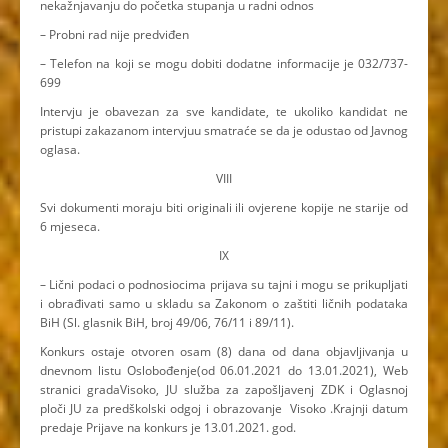
nekažnjavanju do početka stupanja u radni odnos
– Probni rad nije predviđen
– Telefon na koji se mogu dobiti dodatne informacije je 032/737-
699
Intervju je obavezan za sve kandidate, te ukoliko kandidat ne
pristupi zakazanom intervjuu smatraće se da je odustao od Javnog
oglasa.
VIII
Svi dokumenti moraju biti originali ili ovjerene kopije ne starije od
6 mjeseca.
IX
– Lični podaci o podnosiocima prijava su tajni i mogu se prikupljati
i obrađivati samo u skladu sa Zakonom o zaštiti ličnih podataka
BiH (Sl. glasnik BiH, broj 49/06, 76/11 i 89/11).
Konkurs ostaje otvoren osam (8) dana od dana objavljivanja u
dnevnom listu Oslobođenje(od 06.01.2021 do 13.01.2021), Web
stranici gradaVisoko, JU služba za zapošljavenj ZDK i Oglasnoj
ploči JU za predškolski odgoj i obrazovanje Visoko .Krajnji datum
predaje Prijave na konkurs je 13.01.2021. god.