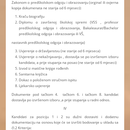
Zakonom o predškolskom odgoju i obrazovanju (orginal ili ovjerna
kopija dokumenata ne starija od 6 mjeseci):
Kraču biografiju
Diplomu o završenoj školskoj spremi (VSS , profesor
predškolskog odgoja i obrazovanja, Bakaleaurat/Bachelor
predškolskog odgoja i obrazovanja ili VŠ,
nastavnik predškolskog odgoja i obrazovanja)
Uvjerenje o državljanstvu (ne starije od 6 mjeseca)
Uvjerenje o nekažnjavanju , dostavlja se po izvršenom izboru
kandidata, a prije stupanja na posao (ne starije od 6 mjeseci)
Izvod iz matične knjige rođenih
Sanitarna knjižica
Dokaz o položenom stručnom ispitu
Ljekarsko uvjerenje
Dokumente pod tačkom 4. tačkom 6. i tačkom 8. kandidat
dostavlja po izvršenom izboru ,a prije stupanja u radni odnos.
IV
Kandidati za poziciju 1 i 2 su dužni dostaviti i dodatnu
dokumentaciju na osnovu koje će se izvršiti bodovanje u skladu sa
čl.2 Kriterija: