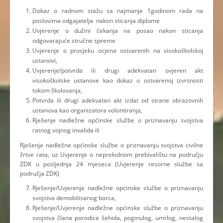
Dokaz o radnom stažu sa najmanje 1godinom rada na
poslovima odgajatelja nakon sticanja diplome
Uvjerenje o dužini čekanja na posao nakon sticanja
odgovarajuće stručne spreme
Uvjerenje o prosjeku ocjena ostvarenih na visokoškolskoj
ustanovi,
Uvjerenje/potvrda ili drugi adekvatan ovjeren akt
visokoškolske ustanove kao dokaz o ostvarenoj izvrsnosti
tokom školovanja,
Potvrda ili drugi adekvatan akt izdat od strane obrazovnih
ustanova kao organizatora volontiranja,
Rješenje nadležne općinske službe o priznavanju svojstva
ratnog vojnog invalida ili
Rješenje nadležne općinske službe o priznavanju svojstva civilne
žrtve rata, uz Uvjerenje o neprekidnom prebivalištu na području
ZDK u posljednja 24 mjeseca (Uvjerenje resorne službe sa
područja ZDK)
Rješenje/Uvjerenje nadležne općinske službe o priznavanju
svojstva demobilisanog borca,
Rješenje/Uvjerenje nadležne općinske službe o priznavanju
svojstva člana porodice šehida, poginulog, umrlog, nestalog