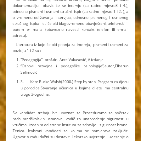
dokumentaciju obavit će se intervju (za radno mjesto3 i 4.),
odnosno pismeni i usmeni stručni ispit (za radno mjesto 1 i 2. ), a
o vremenu održavanja intervjua, odnosno pismenog i usmenog
stručnog ispita isti će biti blagovremeno obavješteni, telefonski ili
putem e- maila (obavezno navesti kontakt telefon ili e-mail
adresu).
– Literatura iz koje će biti pitanja za intervju, pismeni i usmeni za
poziciju 1 i 2 su :
“Pedagogija”- prof.dr. Ante Vukasović, V izdanje
“Osnovi razvojne i pedagoške psihologije”,autor,Elharun
Selimović
3. Kate Burke Walsh(2000.) Step by step, Program za djecu
u porodice,Stvaranje učionica u kojima dijete ima centralnu
ulogu 3-5godina.
Svi kandidati trebaju biti upoznati sa Procedurama za početak
rada predškolskih ustanova- vodič za unapređenje sigurnosti u
vrtićima- izdanim od strane Instituta za zdravlje i sigurnost hrane
Zenica. Izabrani kandidati sa kojima se namjerava zaključiti
Ugovor o radu dužni su dostaviti ljekarsko uvjerenje i uvjerenje o