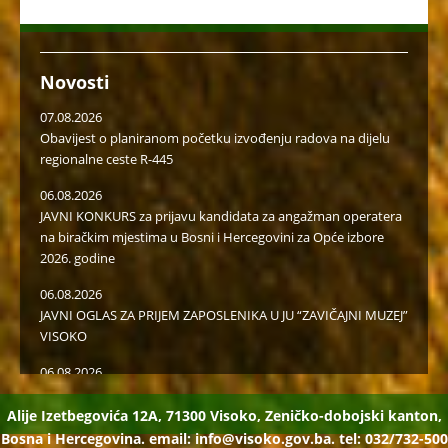
Novosti
07.08.2026
Obavijest o planiranom početku izvođenju radova na dijelu
regionalne ceste R-445
06.08.2026
JAVNI KONKURS za prijavu kandidata za angažman operatera
na biračkim mjestima u Bosni i Hercegovini za Opće izbore
2026. godine
06.08.2026
JAVNI OGLAS ZA PRIJEM ZAPOSLENIKA U JU “ZAVIČAJNI MUZEJ”
VISOKO
06.08.2026
Javni poziv za popunu rezervne liste radi učešća u radu u
birački odborima na općim izborima 2026. godine
Alije Izetbegovića 12A, 71300 Visoko, Zeničko-dobojski kanton,
Bosna i Hercegovina. email:
info@visoko.gov.ba.
tel: 032/732-500