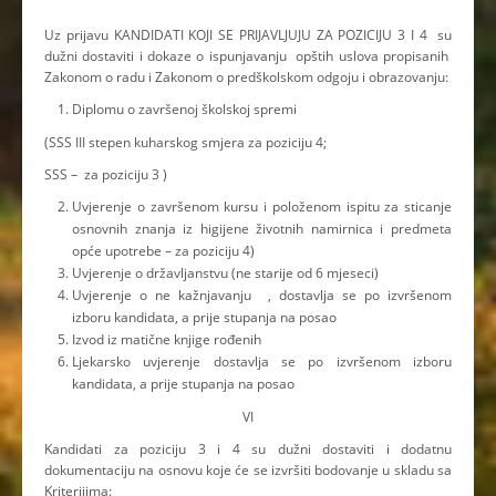
Uz prijavu KANDIDATI KOJI SE PRIJAVLJUJU ZA POZICIJU 3 I 4 su
dužni dostaviti i dokaze o ispunjavanju opštih uslova propisanih
Zakonom o radu i Zakonom o predškolskom odgoju i obrazovanju:
Diplomu o završenoj školskoj spremi
(SSS III stepen kuharskog smjera za poziciju 4;
SSS – za poziciju 3 )
Uvjerenje o završenom kursu i položenom ispitu za sticanje
osnovnih znanja iz higijene životnih namirnica i predmeta
opće upotrebe – za poziciju 4)
Uvjerenje o državljanstvu (ne starije od 6 mjeseci)
Uvjerenje o ne kažnjavanju , dostavlja se po izvršenom
izboru kandidata, a prije stupanja na posao
Izvod iz matične knjige rođenih
Ljekarsko uvjerenje dostavlja se po izvršenom izboru
kandidata, a prije stupanja na posao
VI
Kandidati za poziciju 3 i 4 su dužni dostaviti i dodatnu
dokumentaciju na osnovu koje će se izvršiti bodovanje u skladu sa
Kriterijima: