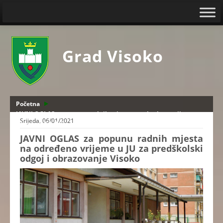
Grad Visoko
Početna
JAVNI OGLAS za popunu radnih mjesta na određeno vrijeme u
Srijeda, 06/01/2021
JU za predškolski odgoj i obrazovanje Visoko
JAVNI OGLAS za popunu radnih mjesta
na određeno vrijeme u JU za predškolski
odgoj i obrazovanje Visoko