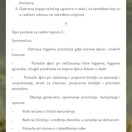
branioca,
Ovjerena kopija važećeg ugovora o radu ( za kandidate koji su
u radnom odnosu na određeno vrijeme).
V
Opis poslova za radno mjesto 3. :
Spremačica:
– Održava higijenu prostorija gdje borave djeca i mokrih
čvorova
– Pomaže djeci pri održavanju lične higijene, higijene
igračaka i drugih predmeta sa kojima djeca dolaze u dodir
– Pomaže djeci pri oblačenju i pripremi ležaljki za spavanje i
raspremanje, brine za inventar, posprema ležaljke i presvlači
posteljinu
– Obavlja generalno spremanje prostorija, namještaja i
opreme
– Vodi računa o čistoći kancelarija
– Radi na čišćenju i uređenju dvorišta u saradnji sa domarom
– Pomaže pri istovaru i skladištenju robe