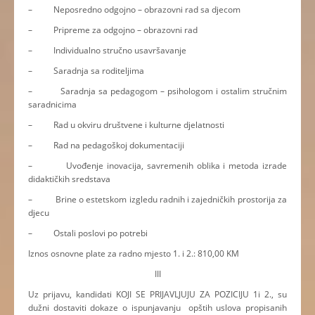
– Neposredno odgojno – obrazovni rad sa djecom
– Pripreme za odgojno – obrazovni rad
– Individualno stručno usavršavanje
– Saradnja sa roditeljima
– Saradnja sa pedagogom – psihologom i ostalim stručnim
saradnicima
– Rad u okviru društvene i kulturne djelatnosti
– Rad na pedagoškoj dokumentaciji
– Uvođenje inovacija, savremenih oblika i metoda izrade
didaktičkih sredstava
– Brine o estetskom izgledu radnih i zajedničkih prostorija za
djecu
– Ostali poslovi po potrebi
Iznos osnovne plate za radno mjesto 1. i 2.: 810,00 KM
III
Uz prijavu, kandidati KOJI SE PRIJAVLJUJU ZA POZICIJU 1i 2., su
dužni dostaviti dokaze o ispunjavanju opštih uslova propisanih