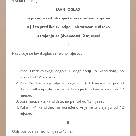
Visoko raspisuje:
JAVNI OGLAS
za popunu radnih mjesta na određeno vrijeme
u JU za predškolski odgoj i obrazovanje Visoko
u trajanju od (dvanaest) 12 mjeseci
I
Raspisuje se Javni oglas za radno mjesto :
Prof. Predškolskog odgoja ( odgajatelj) -5 kandidata, na
period od 12 mjeseci
Prof. Predškolskog odgoja ( odgajatelj) -1 kandidat,na period
do povratka uposlenice na radno mjesto odnosno najduže 12
mjeseci
Spremačica – 2 kandidata, na period od 12 mjeseci
Kuhar -1 kandidat, na određeno vrijeme u trajanju od 12
mjeseci.
II
Opis poslova za radno mjesto 1. i 2.: