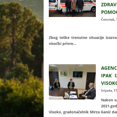
ZDRAV
POMOĆ
Četvrtak,
Zbog teške trenutne situacije izazv
visočki privre...
AGENC
IPAK 
VISOK
Srijeda, 1
Nakon sa
2021.god
Visoko, gradonačelnik Mirza Ganić dana