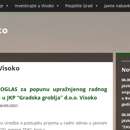
ge
Investirajte u Visoko
Posjetite Grad
Javne nabavk
ko
Visoko
No
06.0
JAVN
 OGLAS za popunu upražnjenog radnog
ang
 u JKP “Gradska groblja” d.o.o. Visoko
u Bo
god
 06/05/2021
06.0
JAVN
u Uredbe o postupku prijema u radni odnos u javnom
“ZAV
Sl. novine ZDK", broj:<...