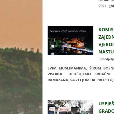
2021. go
KOMI
ZAJED
VJERO
NASTU
Ponedjelj
SVIM MUSLIMANIMA, ŠIROM BOSNE
VISOKOG, UPUĆUJEMO SRDAČNE
RAMAZANA, SA ŽELJOM DA PREDSTOJ
USPJE
GRAD