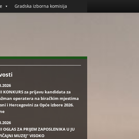
e
Gradska izborna komisija
vosti
8.2026
I KONKURS za prijavu kandidata za
ažman operatera na biračkim mjestima
sni i Hercegovini za Opće izbore 2026.
ine
8.2026
I OGLAS ZA PRIJEM ZAPOSLENIKA U JU
IČAJNI MUZEJ” VISOKO