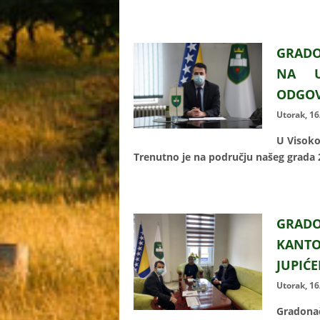
GRADO
NA U
ODGO
Utorak, 1
U Visoko
Trenutno je na području našeg grada 
GRADO
KANT
JUPIĆ
Utorak, 1
Gradonač