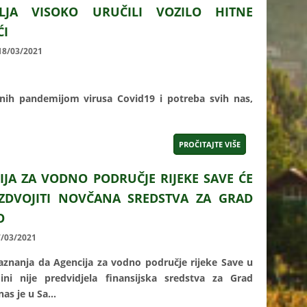
LJA VISOKO URUČILI VOZILO HITNE
I
 18/03/2021
anih pandemijom virusa Covid19 i potreba svih nas,
PROČITAJTE VIŠE
IJA ZA VODNO PODRUČJE RIJEKE SAVE ĆE
IZDVOJITI
NOVČANA SREDSTVA ZA GRAD
O
7/03/2021
znanja da Agencija za vodno područje rijeke Save u
ini nije predvidjela finansijska sredstva za Grad
s je u Sa...