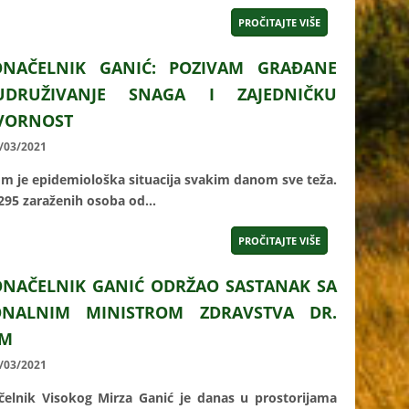
PROČITAJTE VIŠE
NAČELNIK GANIĆ: POZIVAM GRAĐANE
DRUŽIVANJE SNAGA I ZAJEDNIČKU
VORNOST
6/03/2021
m je epidemiološka situacija svakim danom sve teža.
295 zaraženih osoba od...
PROČITAJTE VIŠE
NAČELNIK GANIĆ ODRŽAO SASTANAK SA
ONALNIM MINISTROM ZDRAVSTVA DR.
EM
6/03/2021
elnik Visokog Mirza Ganić je danas u prostorijama