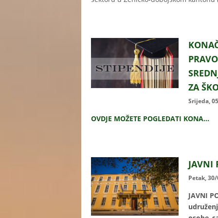
KONAČ
PRAVO
SREDN
ZA ŠK
Srijeda, 0
OVDJE MOŽETE POGLEDATI KONA...
JAVNI 
Petak, 30
JAVNI P
udružen
osobe sa