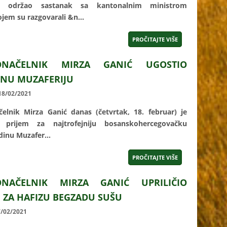
ta održao sastanak sa kantonalnim ministrom
em su razgovarali &n...
PROČITAJTE VIŠE
ONAČELNIK MIRZA GANIĆ UGOSTIO
INU MUZAFERIJU
 18/02/2021
elnik Mirza Ganić danas (četvrtak, 18. februar) je
io prijem za najtrofejniju bosanskohercegovačku
dinu Muzafer...
PROČITAJTE VIŠE
ONAČELNIK MIRZA GANIĆ UPRILIČIO
M ZA HAFIZU BEGZADU SUŠU
7/02/2021