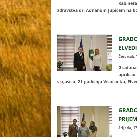
Kabine
zdravstva dr. Adnanom Jupićem na koj
GRAD
ELVED
Četvrtak,
Gradonač
uprilič
skijašicu, 21-godišnju Visočanku, Elve
GRAD
PRIJE
Srijeda, 1