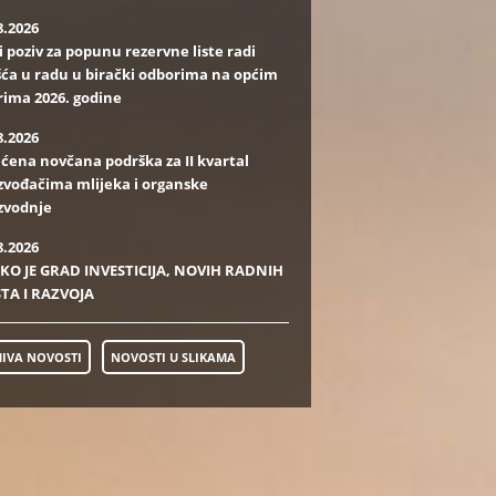
8.2026
i poziv za popunu rezervne liste radi
ća u radu u birački odborima na općim
rima 2026. godine
8.2026
aćena novčana podrška za II kvartal
zvođačima mlijeka i organske
zvodnje
8.2026
KO JE GRAD INVESTICIJA, NOVIH RADNIH
TA I RAZVOJA
IVA NOVOSTI
NOVOSTI U SLIKAMA