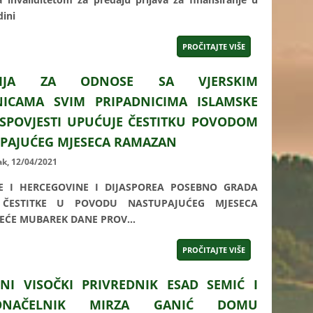
dini
PROČITAJTE VIŠE
SIJA ZA ODNOSE SA VJERSKIM
NICAMA SVIM PRIPADNICIMA ISLAMSKE
ISPOVJESTI UPUĆUJE ČESTITKU POVODOM
PAJUĆEG MJESECA RAMAZAN
ak, 12/04/2021
 I HERCEGOVINE I DIJASPOREA POSEBNO GRADA
 ČESTITKE U POVODU NASTUPAJUĆEG MJESECA
EĆE MUBAREK DANE PROV...
PROČITAJTE VIŠE
ŠNI VISOČKI PRIVREDNIK ESAD SEMIĆ I
ONAČELNIK MIRZA GANIĆ DOMU