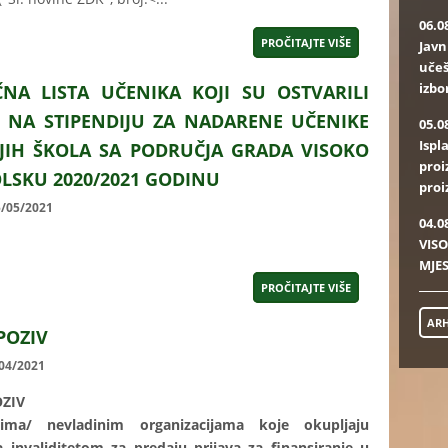
06.0
PROČITAJTE VIŠE
Javn
učeš
izbo
NA LISTA UČENIKA KOJI SU OSTVARILI
 NA STIPENDIJU ZA NADARENE UČENIKE
05.0
Ispl
JIH ŠKOLA SA PODRUČJA GRADA VISOKO
proi
OLSKU 2020/2021 GODINU
proi
5/05/2021
04.0
VISO
MJES
PROČITAJTE VIŠE
ARH
POZIV
/04/2021
OZIV
jima/ nevladinim organizacijama koje okupljaju
 invaliditetom za predaju prijava za finansiranje u