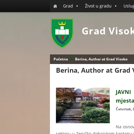
Grad
Život u gradu
Uslu
Grad Viso
Početna
Berina, Author at Grad Visoko
Berina, Author at Grad 
JAVNI
mjesta
Četvrtak,
Na osnov
sektoru u Zeničko-dobojskom kantonu ("